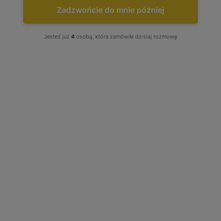
Zadzwońcie do mnie później
efektywność!
regeneracji?
Jesteś już
4
osobą, która zamówiła dzisiaj rozmowę
JAK ROZPOZNAĆ, ŻE TWÓJ WTRYSKIWACZ JEST
USZKODZONY?
Twoje auto
straciło moc?