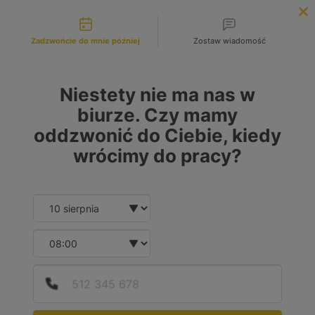
Możliwości kontaktu
INFOLINIA:
+48 883 972 672
Zadzwońcie do mnie później
Zostaw wiadomość
search
MENU
Niestety nie ma nas w
Wtryskiwacze regeneracja
biurze. Czy mamy
oddzwonić do Ciebie, kiedy
wrócimy do pracy?
Date and time slection for sch
Wybierz datę
Twój
Wybierz godzinę
wtryskiwacz
Gwarantujemy
,
Podaj
Numer
że przywrócimy
wymaga
mu pełną