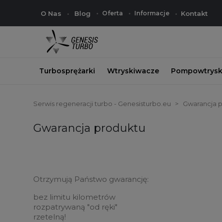
O Nas
Blog
Oferta
Informacje
Kontakt
Turbosprężarki
Wtryskiwacze
Pompowtrysk
Serwis regeneracji turbo - Genesisturbo.eu
Gwarancja 
Gwarancja produktu
Otrzymują Państwo gwarancję:
bez limitu kilometrów
rozpatrywaną "od ręki"
rzetelną!