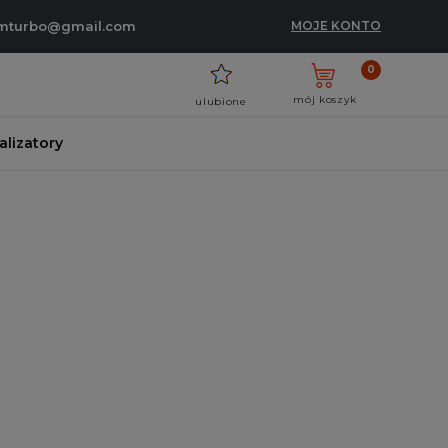
umturbo@gmail.com
MOJE KONTO
0
mój koszyk
ulubione
talizatory