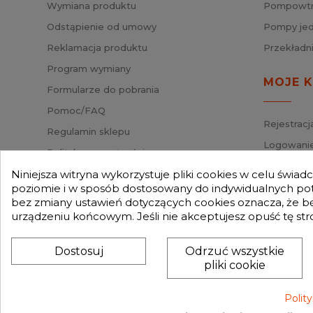
Wymiana produktu
Pompowtry
Odstąpienie od umowy
Pompy jed
Reklamacja produktu
Przekładn
Program wymiany
MOJE 
Formularze do pobrania
Pomoc/FAQ
Rejestracj
Regulamin sklepu
Logowanie
Polityka prywatności
Przypomni
Mapa strony
Niniejsza witryna wykorzystuje pliki cookies w celu świa
Status za
poziomie i w sposób dostosowany do indywidualnych potr
Nasz Blog
bez zmiany ustawień dotyczących cookies oznacza, że 
Słownik pojęć
urządzeniu końcowym. Jeśli nie akceptujesz opuść tę str
Zwroty
Dostosuj
Odrzuć wszystkie
pliki cookie
Polit