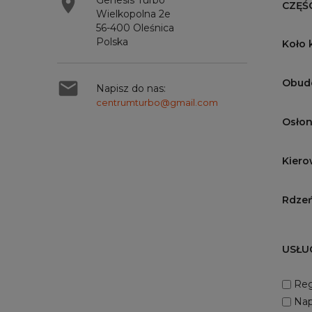

Genesis Turbo
CZĘŚ
Wielkopolna 2e
56-400 Oleśnica
Polska
Koło 
Obud

Napisz do nas:
centrumturbo@gmail.com
Osłon
Kiero
Rdzeń
USŁU
Reg
Nap