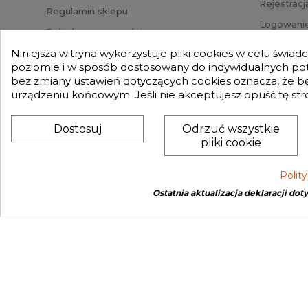
Rejestracj
Regulamin sklepu
Logowanie
Polityka prywatności
Przypomni
Mapa strony
Niniejsza witryna wykorzystuje pliki cookies w celu świa
Status za
poziomie i w sposób dostosowany do indywidualnych potr
Nasz Blog
bez zmiany ustawień dotyczących cookies oznacza, że 
Słownik pojęć
urządzeniu końcowym. Jeśli nie akceptujesz opuść tę str
Zwroty
Dostosuj
Odrzuć wszystkie
pliki cookie
Polit
Ostatnia aktualizacja deklaracji dot