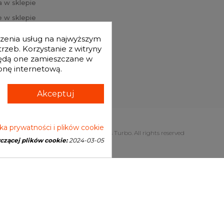
a w sklepie
 w sklepie
j hasło
dczenia usług na najwyższym
mówienia
zeb. Korzystanie z witryny
będą one zamieszczane w
onę internetową.
Akceptuj
yka prywatności i plików cookie
Copyright © 2026 Genesis Turbo. All rights reserved
yczącej plików cookie:
2024-03-05