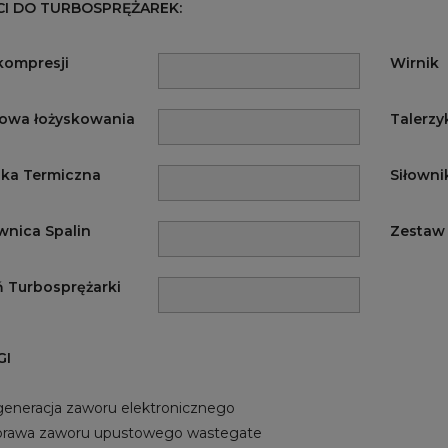
CI DO TURBOSPRĘŻAREK:
kompresji
Wirnik
owa łożyskowania
Talerzy
ka Termiczna
Siłowni
wnica Spalin
Zestaw
 Turbosprężarki
GI
eneracja zaworu elektronicznego
rawa zaworu upustowego wastegate