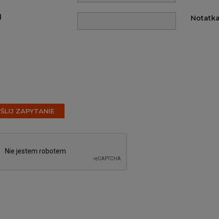
l
Notatk