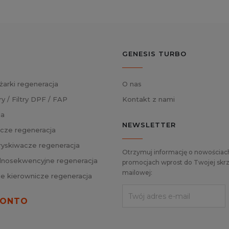
GENESIS TURBO
żarki regeneracja
O nas
ry / Filtry DPF / FAP
Kontakt z nami
ja
NEWSLETTER
cze regeneracja
skiwacze regeneracja
Otrzymuj informację o nowościach
nosekwencyjne regeneracja
promocjach wprost do Twojej skrz
mailowej:
ie kierownicze regeneracja
KONTO