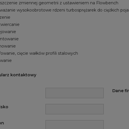
szczenie zmiennej geometrii z ustawieniem na Flowbench
ażanie wysokoobrotowe rdzeni turbosprężarek do ciężkich po
zenie
wiercanie
ejowanie
ntowanie
nowanie
ifowanie, cięcie wałków profili stalowych
wanie
larz kontaktowy
Dane fi
isko
on