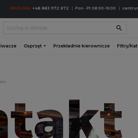
+48 883 972 672
centr
INFOLINIA:
Pon - Pt 08:00-16:00
search
iwacze
Osprzęt
Przekładnie kierownicze
Filtry/Ka
ami