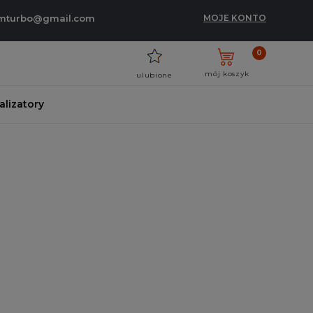
umturbo@gmail.com
MOJE KONTO
0
mój koszyk
ulubione
talizatory