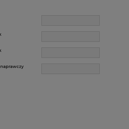
k
k
 naprawczy