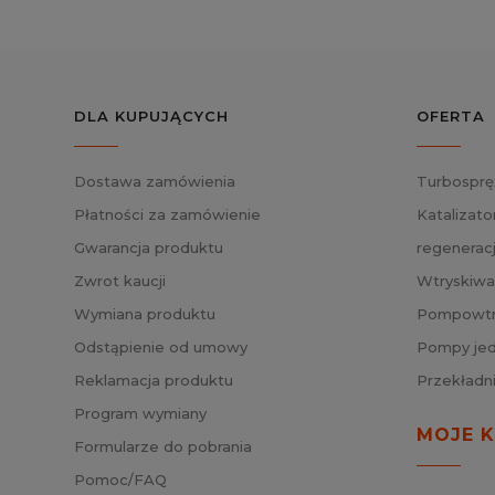
DLA KUPUJĄCYCH
OFERTA
Dostawa zamówienia
Turbosprę
Płatności za zamówienie
Katalizato
Gwarancja produktu
regenerac
Zwrot kaucji
Wtryskiwa
Wymiana produktu
Pompowtry
Odstąpienie od umowy
Pompy jed
Reklamacja produktu
Przekładn
Program wymiany
MOJE 
Formularze do pobrania
Pomoc/FAQ