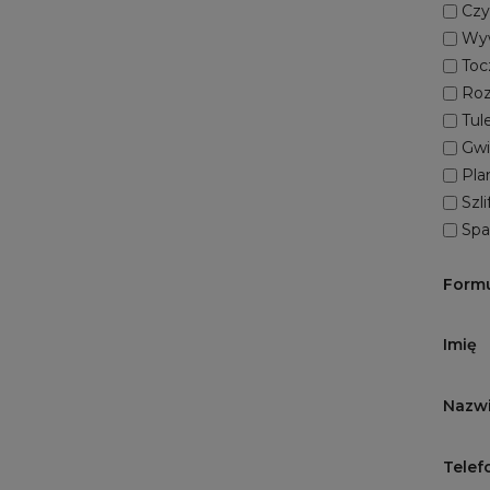
Czy
Wyw
Toc
Roz
Tul
Gwi
Pla
Szl
Spa
Formu
Imię
Nazw
Telef