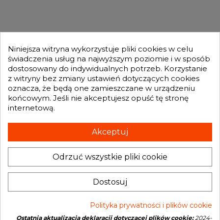

MOJE KONTO

Niniejsza witryna wykorzystuje pliki cookies w celu
świadczenia usług na najwyższym poziomie i w sposób
dostosowany do indywidualnych potrzeb. Korzystanie
GENESIS TURBO
z witryny bez zmiany ustawień dotyczących cookies

oznacza, że będą one zamieszczane w urządzeniu
końcowym. Jeśli nie akceptujesz opuść tę stronę
internetową.
Otrzymuj informację o nowościach i promocjach wprost do Twojej
skrzynki e-mailowej:
Akceptuj
Odrzuć wszystkie pliki cookie
INFORMACJA O SKLEPIE
keyboard_arrow_down
Administratorem danych, które tu wpisujesz będziemy My, czyli: Genesis
Dostosuj
Turbo Mateusz Wójcik. Dane będą przetwarzane w celu marketingu
bezpośredniego naszych produktów i usług. Podstawą prawną
przetwarzania jest uzasadniony interes Administratora.
Więcej szczegółów
Polityka prywatności i plików cookie
Ostatnia aktualizacja deklaracji dotyczącej plików cookie:
2024-