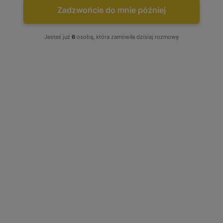
Zadzwońcie do mnie później
NAJCZĘŚCIEJ KUPOWANE
Turbo Audi A4 A6 Skoda...
Jesteś już
6
osobą, która zamówiła dzisiaj rozmowę
Już od:
750,00 zł
CZUJNIKI / ZAWORY
RECYRKULACJI
TURBOSPRĘŻAREK - LISTA
PRODUKTÓW