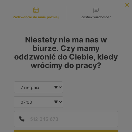
Możliwości kontaktu
INFOLINIA:
+48 883 972 672
Zadzwońcie do mnie później
Zostaw wiadomość
search
MENU
Niestety nie ma nas w
biurze. Czy mamy
oddzwonić do Ciebie, kiedy
MARKA
wrócimy do pracy?
No choice available on this group
MODEL
Date and time slection for sch
Wybierz datę
No choice available on this group
Wybierz godzinę
RODZAJ PALIWA
Podaj
Numer
W tej grupie nie ma możliwości wyboru