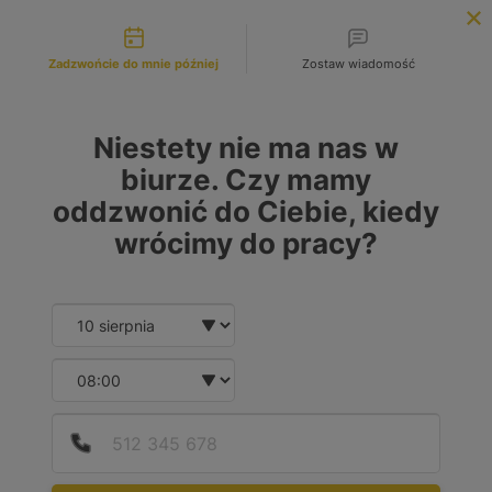
Możliwości kontaktu
INFOLINIA:
+48 883 972 672
Zadzwońcie do mnie później
Zostaw wiadomość
search
MENU
Niestety nie ma nas w
biurze. Czy mamy
oddzwonić do Ciebie, kiedy
MARKA
wrócimy do pracy?
No choice available on this group
MODEL
Date and time slection for sch
Wybierz datę
No choice available on this group
Wybierz godzinę
RODZAJ PALIWA
Podaj
Numer
W tej grupie nie ma możliwości wyboru