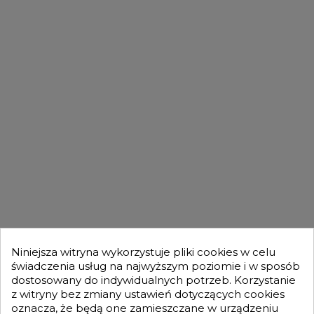

Powrót do góry
DLA KUPUJĄCYCH

OFERTA

MOJE KONTO

Niniejsza witryna wykorzystuje pliki cookies w celu
świadczenia usług na najwyższym poziomie i w sposób
dostosowany do indywidualnych potrzeb. Korzystanie
GENESIS TURBO
z witryny bez zmiany ustawień dotyczących cookies

oznacza, że będą one zamieszczane w urządzeniu