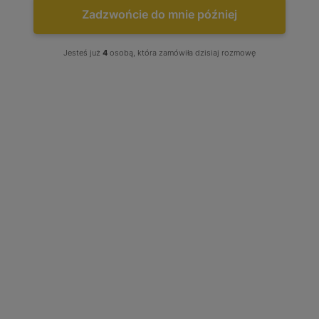
Zadzwońcie do mnie później
NAJCZĘŚCIEJ KUPOWANE
Turbo Audi A4 A6 Skoda...
Jesteś już
4
osobą, która zamówiła dzisiaj rozmowę
Już od:
750,00 zł
TURBOSPRĘŻARKI
PONTIAC
Sunbird