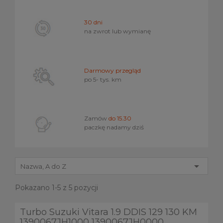
30 dni
na zwrot lub wymianę
Darmowy przegląd
po 5- tys. km
Zamów
do 15.30
paczkę nadamy dziś

Nazwa, A do Z
Pokazano 1-5 z 5 pozycji
Turbo Suzuki Vitara 1.9 DDIS 129 130 KM
1390067JH1000 1390067JH0000