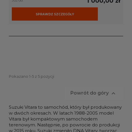
1 000,00 zł
Już od:
SPRAWDŹ SZCZEGÓŁY
Pokazano 1-5 z 5 pozycji

Powrót do góry
Suzuki Vitara
to samochód, który był produkowany
w dwóch okresach. W latach 1988-2005
model
Vitara
był kompaktowym samochodem
terenowym. Następnie, po powrocie do produkcji
w 2015 roku,
Suzuki
zmieniło DNA Vitary, tworząc