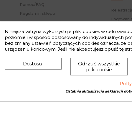
w branży
Pomoc/FAQ
Rejestracj
Regulamin sklepu
Logowanie
Polityka prywatności
Przypomni
Mapa strony
Niniejsza witryna wykorzystuje pliki cookies w celu świa
Status za
poziomie i w sposób dostosowany do indywidualnych potr
Nasz Blog
bez zmiany ustawień dotyczących cookies oznacza, że 
Słownik pojęć
urządzeniu końcowym. Jeśli nie akceptujesz opuść tę str
Zwroty
Dostosuj
Odrzuć wszystkie
pliki cookie
Polit
Ostatnia aktualizacja deklaracji dot