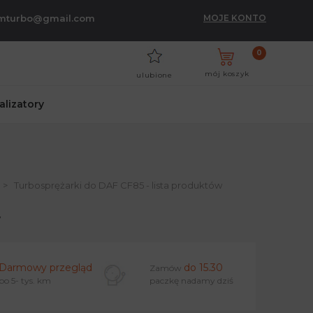
umturbo@gmail.com
MOJE KONTO
0
mój koszyk
ulubione
talizatory
Turbosprężarki do DAF CF85 - lista produktów
w
Darmowy przegląd
do 15.30
Zamów
po 5- tys. km
paczkę nadamy dziś