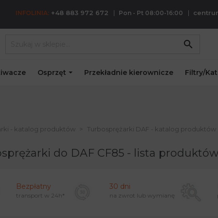
+48 883 972 672
centr
INFOLINIA:
Pon - Pt 08:00-16:00
search
iwacze
Osprzęt
Przekładnie kierownicze
Filtry/Ka
rki - katalog produktów
Turbosprężarki DAF - katalog produktów
sprężarki do DAF CF85 - lista produktó
Bezpłatny
30 dni
transport w
24h*
na zwrot lub wymianę