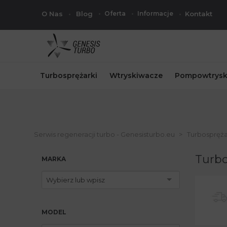
O Nas
Blog
Oferta
Informacje
Kontakt
Turbosprężarki
Wtryskiwacze
Pompowtrysk
Serwis regeneracji turbo - Genesisturbo.eu
Turbospręża
Turbo
MARKA
Wybierz lub wpisz
MODEL