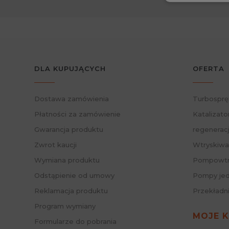
turbospr
Jest to 
niezawo
Turbo
Montaż t
DLA KUPUJĄCYCH
OFERTA
zastosow
na autos
długodys
Dostawa zamówienia
Turbosprę
Płatności za zamówienie
Katalizato
Lepsz
Gwarancja produktu
regenerac
Turbosp
Zwrot kaucji
Wtryskiwa
efektywn
obniżyć 
Wymiana produktu
Pompowtry
Odstąpienie od umowy
Pompy jed
Korzy
Reklamacja produktu
Przekładn
Zastosow
Program wymiany
mniejsz
MOJE 
pomagają
Formularze do pobrania