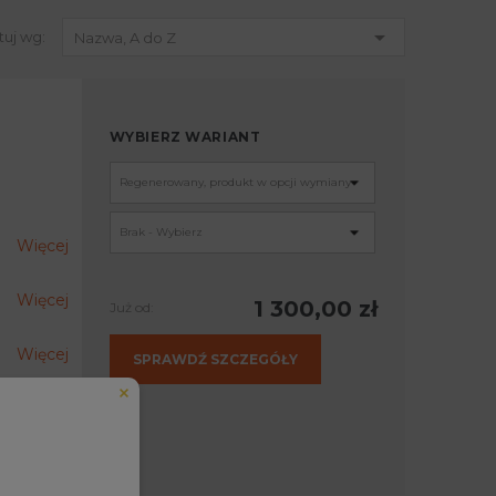

tuj wg:
Nazwa, A do Z
WYBIERZ WARIANT
Więcej
Więcej
1 300,00 zł
Już od:
Więcej
SPRAWDŹ SZCZEGÓŁY