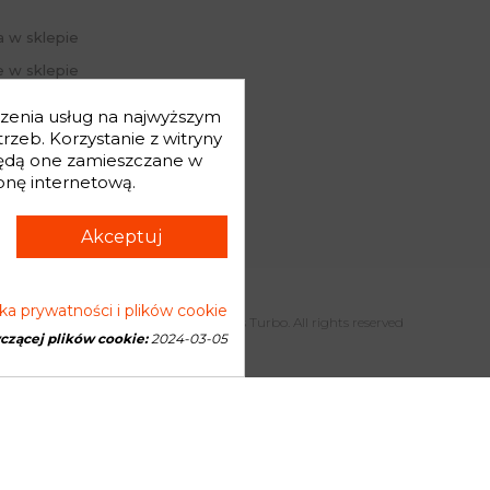
 transportowej.
a w sklepie
 w sklepie
j hasło
dczenia usług na najwyższym
mówienia
zeb. Korzystanie z witryny
będą one zamieszczane w
onę internetową.
Akceptuj
yka prywatności i plików cookie
Copyright © 2026 Genesis Turbo. All rights reserved
yczącej plików cookie:
2024-03-05