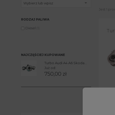
Wybierz lub wpisz
Jest 1 pro
RODZAJ PALIWA
Diesel
(1)
Tur
NAJCZĘŚCIEJ KUPOWANE
Turbo Audi A4 A6 Skoda...
Już od:
750,00 zł
Moż