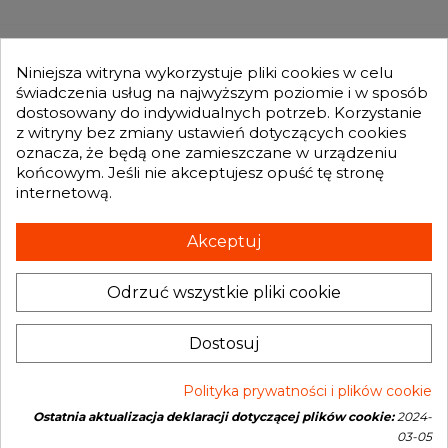
MOJE KONTO

Niniejsza witryna wykorzystuje pliki cookies w celu
świadczenia usług na najwyższym poziomie i w sposób
dostosowany do indywidualnych potrzeb. Korzystanie
GENESIS TURBO
z witryny bez zmiany ustawień dotyczących cookies

oznacza, że będą one zamieszczane w urządzeniu
końcowym. Jeśli nie akceptujesz opuść tę stronę
internetową.
Otrzymuj informację o nowościach i promocjach wprost do Twojej
skrzynki e-mailowej:
Akceptuj
Odrzuć wszystkie pliki cookie
INFORMACJA O SKLEPIE
keyboard_arrow_down
Dostosuj
Polityka prywatności i plików cookie
Ostatnia aktualizacja deklaracji dotyczącej plików cookie:
2024-
Copyright © 2026 Genesis Turbo. All rights reserved
03-05