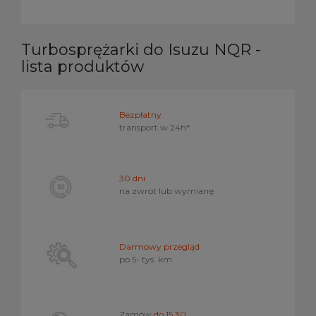
Turbosprężarki do Isuzu NQR -
lista produktów
Bezpłatny
transport w
24h*
30 dni
na zwrot lub wymianę
Darmowy przegląd
po 5- tys. km
Zamów
do 15.30