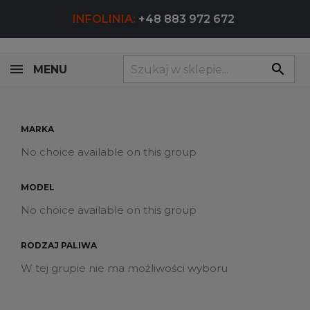
INFOLINIA:
+48 883 972 672
search
MENU
MARKA
No choice available on this group
MODEL
No choice available on this group
RODZAJ PALIWA
W tej grupie nie ma możliwości wyboru