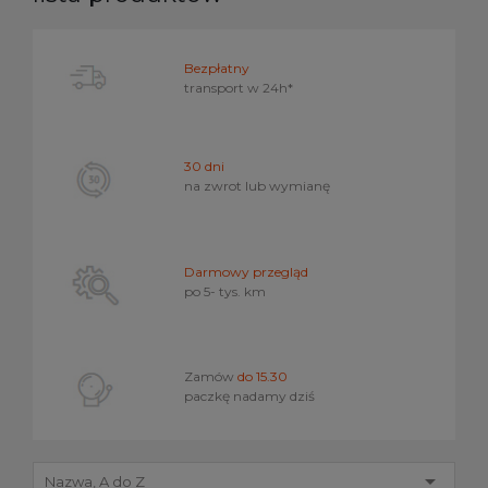
Bezpłatny
transport w
24h*
30 dni
na zwrot lub wymianę
Darmowy przegląd
po 5- tys. km
Zamów
do 15.30
paczkę nadamy dziś

Nazwa, A do Z