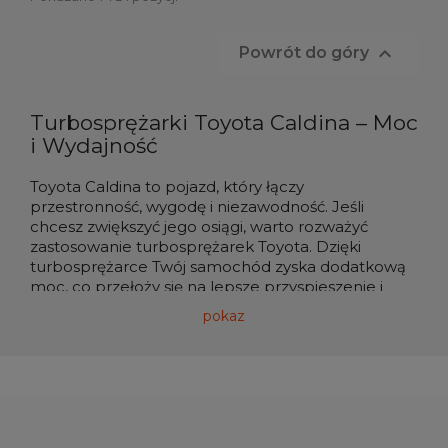

Powrót do góry
Turbosprężarki Toyota Caldina – Moc
i Wydajność
Toyota Caldina to pojazd, który łączy
przestronność, wygodę i niezawodność. Jeśli
chcesz zwiększyć jego osiągi, warto rozważyć
zastosowanie turbosprężarek Toyota. Dzięki
turbosprężarce Twój samochód zyska dodatkową
moc, co przełoży się na lepsze przyspieszenie i
większą dynamikę w trakcie jazdy.
pokaz
Zwiększenie Osiągów Silnika w
Toyota Caldina
Turbosprężarki do Toyota Caldina to idealne
rozwiązanie dla osób szukających lepszej