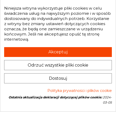
MOJE KONTO
na przyspieszeniu, a jazda stanie się jeszcze

Niniejsza witryna wykorzystuje pliki cookies w celu
bardziej dynamiczna i ekscytująca.
świadczenia usług na najwyższym poziomie i w sposób
dostosowany do indywidualnych potrzeb. Korzystanie
Najlepsze Turbosprężarki dla Dodge
GENESIS TURBO
z witryny bez zmiany ustawień dotyczących cookies
Shelby

oznacza, że będą one zamieszczane w urządzeniu
końcowym. Jeśli nie akceptujesz opuść tę stronę
Wybierając turbosprężarkę, zawsze postaw na
internetową.
Otrzymuj informację o nowościach i promocjach wprost do Twojej
wysoką jakość. Dzięki sprawdzonym i trwałym
skrzynki e-mailowej:
turbosprężarkom Twój Dodge Shelby będzie
Akceptuj
funkcjonował bez zarzutu, a Ty będziesz mógł
cieszyć się lepszymi osiągami na drodze przez długi
czas.
Odrzuć wszystkie pliki cookie
INFORMACJA O SKLEPIE
Ciesz się Sportowymi Osiągami z
keyboard_arrow_down
Dostosuj
Dodge Shelby
Dodge Shelby to pojazd stworzony do
Polityka prywatności i plików cookie
dynamicznej jazdy. Zainwestuj w odpowiednią
Ostatnia aktualizacja deklaracji dotyczącej plików cookie:
2024-
Copyright © 2026 Genesis Turbo. All rights reserved
turbosprężarkę i spraw, by Twoje auto osiągało
03-05
jeszcze lepsze wyniki, zapewniając Ci
niezapomniane wrażenia z jazdy.