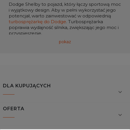
Dodge Shelby to pojazd, który łączy sportową moc
i wyjątkowy design. Aby w pełni wykorzystać jego
potencjał, warto zainwestować w odpowiednią
turbosprężarkę do Dodge
. Turbosprężarka
poprawia wydajność silnika, zwiększając jego moc i
przyspieszenie.
pokaz
Regenerowane Turbosprężarki –
Ekstremalna Moc w Zasięgu Ręki
Jeśli zależy Ci na oszczędnościach, ale nadal
chcesz cieszyć się świetnymi osiągami, postaw na
regenerowane turbosprężarki
. To doskonała
alternatywa dla nowych turbosprężarek,
DLA KUPUJĄCYCH
zapewniająca wysoką jakość i wydajność po

regeneracji.
Zwiększenie Mocy i Reakcji Silnika
OFERTA

Turbosprężarka to doskonały sposób na
poprawienie reakcji silnika i zwiększenie momentu
obrotowego. Dzięki niej Twój Dodge Shelby zyska