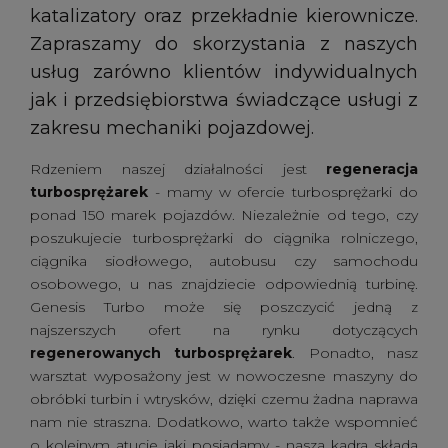
katalizatory oraz przekładnie kierownicze.
Zapraszamy do skorzystania z naszych
usług zarówno klientów indywidualnych
jak i przedsiębiorstwa świadczące usługi z
zakresu mechaniki pojazdowej.
Rdzeniem naszej działalności jest
regeneracja
turbosprężarek
- mamy w ofercie turbosprężarki do
ponad 150 marek pojazdów. Niezależnie od tego, czy
poszukujecie turbosprężarki do ciągnika rolniczego,
ciągnika siodłowego, autobusu czy samochodu
osobowego, u nas znajdziecie odpowiednią turbinę.
Genesis Turbo może się poszczycić jedną z
najszerszych ofert na rynku dotyczących
regenerowanych turbosprężarek
. Ponadto, nasz
warsztat wyposażony jest w nowoczesne maszyny do
obróbki turbin i wtrysków, dzięki czemu żadna naprawa
nam nie straszna. Dodatkowo, warto także wspomnieć
o kolejnym atucie jaki posiadamy - nasza kadra składa