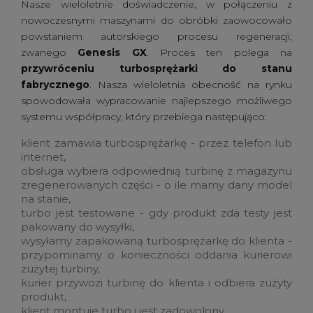
Nasze wieloletnie doświadczenie, w połączeniu z
nowoczesnymi maszynami do obróbki zaowocowało
powstaniem autorskiego procesu regeneracji,
zwanego
Genesis GX
. Proces ten polega na
przywróceniu turbosprężarki do stanu
fabrycznego
. Nasza wieloletnia obecność na rynku
spowodowała wypracowanie najlepszego możliwego
systemu współpracy, który przebiega następująco:
klient zamawia turbosprężarkę - przez telefon lub
internet,
obsługa wybiera odpowiednią turbinę z magazynu
zregenerowanych części - o ile mamy dany model
na stanie,
turbo jest testowane - gdy produkt zda testy jest
pakowany do wysyłki,
wysyłamy zapakowaną turbosprężarkę do klienta -
przypominamy o konieczności oddania kurierowi
zużytej turbiny,
kurier przywozi turbinę do klienta i odbiera zużyty
produkt,
klient montuje turbo i jest zadowolony,