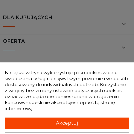
DLA KUPUJĄCYCH

OFERTA

MOJE KONTO

Niniejsza witryna wykorzystuje pliki cookies w celu
świadczenia usług na najwyższym poziomie i w sposób
dostosowany do indywidualnych potrzeb. Korzystanie
GENESIS TURBO
z witryny bez zmiany ustawień dotyczących cookies

oznacza, że będą one zamieszczane w urządzeniu
końcowym. Jeśli nie akceptujesz opuść tę stronę
internetową.
Otrzymuj informację o nowościach i promocjach wprost do Twojej
skrzynki e-mailowej:
Akceptuj