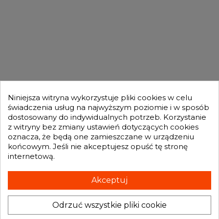
DLA KUPUJĄCYCH

OFERTA

MOJE KONTO

Niniejsza witryna wykorzystuje pliki cookies w celu
świadczenia usług na najwyższym poziomie i w sposób
dostosowany do indywidualnych potrzeb. Korzystanie
GENESIS TURBO
z witryny bez zmiany ustawień dotyczących cookies

oznacza, że będą one zamieszczane w urządzeniu
końcowym. Jeśli nie akceptujesz opuść tę stronę
internetową.
Otrzymuj informację o nowościach i promocjach wprost do Twojej
skrzynki e-mailowej:
Akceptuj
Odrzuć wszystkie pliki cookie
INFORMACJA O SKLEPIE