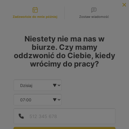
Możliwości kontaktu
INFOLINIA:
+48 883 972 672
Zadzwońcie do mnie później
Zostaw wiadomość
search
MENU
Niestety nie ma nas w
biurze. Czy mamy
oddzwonić do Ciebie, kiedy
wrócimy do pracy?
Date and time slection for sch
Wybierz datę
Wybierz godzinę
Podaj
Numer