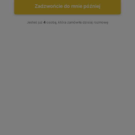
Zadzwońcie do mnie później
Jesteś już
4
osobą, która zamówiła dzisiaj rozmowę
Turbo Daihatsu Tanto Move 17201-
97211 1720197211 VQ46
Stan produktu wybierz: Regenerowany, produkt w opcji
wymiany
Tuning: Brak - Wybierz
1 400,00 zł
Cena Już od