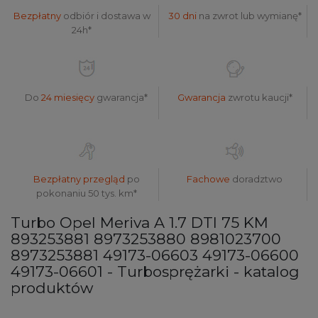
Bezpłatny
odbiór i dostawa w
30 dni
na zwrot lub wymianę*
24h*
Do
24 miesięcy
gwarancja*
Gwarancja
zwrotu kaucji*
Bezpłatny przegląd
po
Fachowe
doradztwo
pokonaniu 50 tys. km*
Turbo Opel Meriva A 1.7 DTI 75 KM
893253881 8973253880 8981023700
8973253881 49173-06603 49173-06600
49173-06601 - Turbosprężarki - katalog
produktów