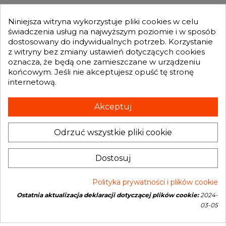
MOJE KONTO

Niniejsza witryna wykorzystuje pliki cookies w celu
świadczenia usług na najwyższym poziomie i w sposób
dostosowany do indywidualnych potrzeb. Korzystanie
GENESIS TURBO
z witryny bez zmiany ustawień dotyczących cookies

oznacza, że będą one zamieszczane w urządzeniu
końcowym. Jeśli nie akceptujesz opuść tę stronę
internetową.
Otrzymuj informację o nowościach i promocjach wprost do Twojej
skrzynki e-mailowej:
Akceptuj
Odrzuć wszystkie pliki cookie
INFORMACJA O SKLEPIE
keyboard_arrow_down
Dostosuj
Polityka prywatności i plików cookie
Ostatnia aktualizacja deklaracji dotyczącej plików cookie:
2024-
Copyright © 2026 Genesis Turbo. All rights reserved
03-05