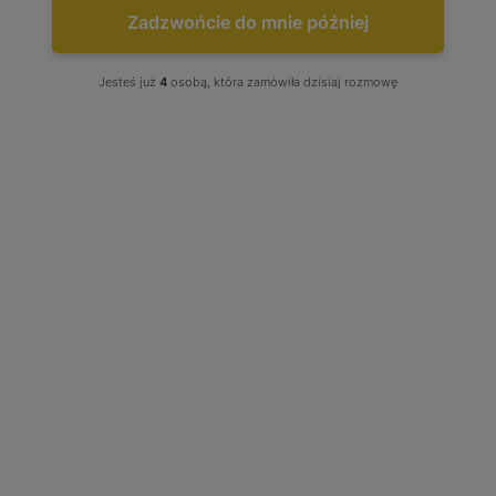
Zadzwońcie do mnie później
Jesteś już
4
osobą, która zamówiła dzisiaj rozmowę
Turbo Mitsubishi Pajero 2.3 2.5 TD
84 87 95 KM MD094740 MD106720
49177-01501 49177-01510 49177-01511
49177-01512 49177-01500
49177-01500
Stan produktu wybierz: Regenerowany, produkt w opcji
wymiany
Tuning: Brak - Wybierz