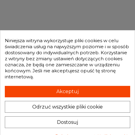
OFERTA

MOJE KONTO

Niniejsza witryna wykorzystuje pliki cookies w celu
świadczenia usług na najwyższym poziomie i w sposób
dostosowany do indywidualnych potrzeb. Korzystanie
GENESIS TURBO
z witryny bez zmiany ustawień dotyczących cookies

oznacza, że będą one zamieszczane w urządzeniu
końcowym. Jeśli nie akceptujesz opuść tę stronę
internetową.
Otrzymuj informację o nowościach i promocjach wprost do Twojej
skrzynki e-mailowej:
Akceptuj
Odrzuć wszystkie pliki cookie
INFORMACJA O SKLEPIE
keyboard_arrow_down
Administratorem danych, które tu wpisujesz będziemy My, czyli: Genesis
Dostosuj
Turbo Mateusz Wójcik. Dane będą przetwarzane w celu marketingu
bezpośredniego naszych produktów i usług. Podstawą prawną
przetwarzania jest uzasadniony interes Administratora.
Więcej szczegółów