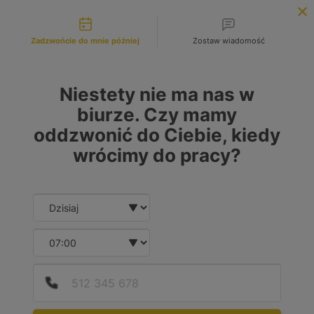
Możliwości kontaktu
INFOLINIA:
+48 883 972 672
Zadzwońcie do mnie później
Zostaw wiadomość
search
MENU
Niestety nie ma nas w
biurze. Czy mamy
oddzwonić do Ciebie, kiedy
wrócimy do pracy?
Date and time slection for sch
Wybierz datę
Wybierz godzinę
Podaj
Numer