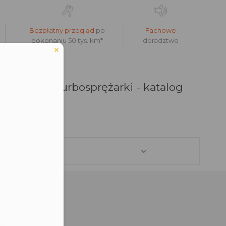
Bezpłatny przegląd
po
Fachowe
pokonaniu 50 tys. km*
doradztwo
-5003S - Turbosprężarki - katalog
eduled call