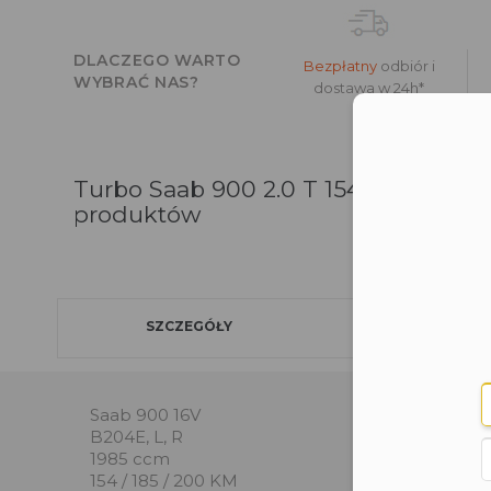
DLACZEGO WARTO
Bezpłatny
odbiór i
WYBRAĆ NAS?
dostawa w 24h*
Moż
Turbo Saab 900 2.0 T 154 185 200 K
produktów
SZCZEGÓŁY
Saab 900 16V
B204E, L, R
1985 ccm
154 / 185 / 200 KM