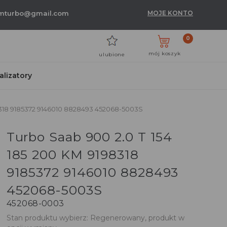
umturbo@gmail.com
MOJE KONTO
0
mój koszyk
ulubione
talizatory
8318 9185372 9146010 8828493 452068-5003S
Turbo Saab 900 2.0 T 154
185 200 KM 9198318
9185372 9146010 8828493
452068-5003S
452068-0003
Stan produktu wybierz: Regenerowany, produkt w