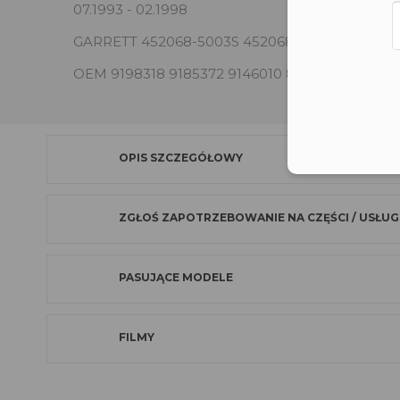
07.1993 - 02.1998
GARRETT 452068-5003S 452068-0001 452068-
OEM 9198318 9185372 9146010 8828493
OPIS SZCZEGÓŁOWY
ZGŁOŚ ZAPOTRZEBOWANIE NA CZĘŚCI / USŁUG
PASUJĄCE MODELE
FILMY