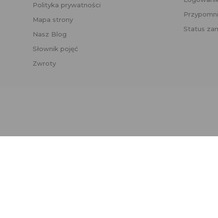
Polityka prywatności
Przypomni
Mapa strony
Status za
Nasz Blog
Słownik pojęć
Zwroty