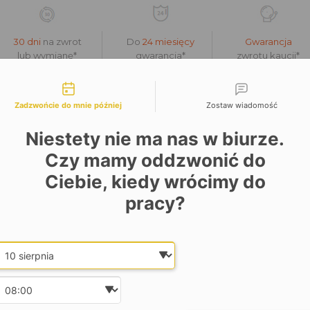
30 dni
na zwrot
Do
24 miesięcy
Gwarancja
lub wymianę*
gwarancja*
zwrotu kaucji*
liwości kontaktu
Zadzwońcie do mnie później
Zostaw wiadomość
M 9198318 9185372 9146010 8828493 452068
Niestety nie ma nas w biurze.
Czy mamy oddzwonić do
Ciebie, kiedy wrócimy do
pracy?
Date and time slection for sch
Wybierz datę
Wybierz godzinę