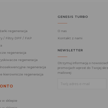
GENESIS TURBO
żarki regeneracja
O nas
ry / Filtry DPF / FAP
Kontakt z nami
ja
NEWSLETTER
cze regeneracja
skiwacze regeneracja
Otrzymuj informację o nowościach
nosekwencyjne regeneracja
promocjach wprost do Twojej skrz
mailowej:
ie kierownicze regeneracja
KONTO
a w sklepie
 w sklepie