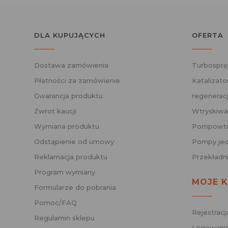
DLA KUPUJĄCYCH
OFERTA
Dostawa zamówienia
Turbosprę
Płatności za zamówienie
Katalizato
Gwarancja produktu
regenerac
Zwrot kaucji
Wtryskiwa
Wymiana produktu
Pompowtry
Odstąpienie od umowy
Pompy jed
Reklamacja produktu
Przekładn
Program wymiany
MOJE 
Formularze do pobrania
Pomoc/FAQ
Rejestracj
Regulamin sklepu
Logowanie