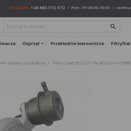
+48 883 972 672
centr
INFOLINIA:
Pon - Pt 08:00-16:00
search
iwacze
Osprzęt
Przekładnie kierownicze
Filtry/Ka
rki - katalog produktów
Turbo Saab 900 2.0 T 154 185 200 KM 919