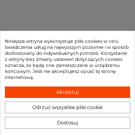
OFERTA

MOJE KONTO

Niniejsza witryna wykorzystuje pliki cookies w celu
świadczenia usług na najwyższym poziomie i w sposób
dostosowany do indywidualnych potrzeb. Korzystanie
GENESIS TURBO
z witryny bez zmiany ustawień dotyczących cookies

oznacza, że będą one zamieszczane w urządzeniu
końcowym. Jeśli nie akceptujesz opuść tę stronę
internetową.
Otrzymuj informację o nowościach i promocjach wprost do Twojej
skrzynki e-mailowej:
Akceptuj
Odrzuć wszystkie pliki cookie
INFORMACJA O SKLEPIE
keyboard_arrow_down
Administratorem danych, które tu wpisujesz będziemy My, czyli: Genesis
Dostosuj
Turbo Mateusz Wójcik. Dane będą przetwarzane w celu marketingu
bezpośredniego naszych produktów i usług. Podstawą prawną
przetwarzania jest uzasadniony interes Administratora.
Więcej szczegółów