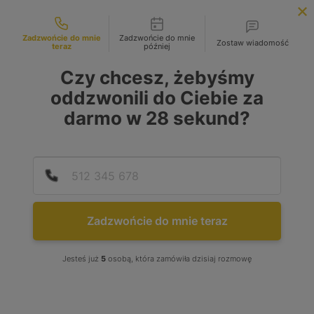
Możliwości kontaktu
INFOLINIA:
+48 883 972 672
Zadzwońcie do mnie
Zadzwońcie do mnie
Zostaw wiadomość
teraz
później
search
MENU
Czy chcesz, żebyśmy
oddzwonili do Ciebie za
darmo w
28
sekund?
Podaj
Numer
Zadzwońcie do mnie teraz
Jesteś już
5
osobą, która zamówiła dzisiaj rozmowę