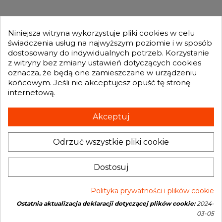
MOJE KONTO

Niniejsza witryna wykorzystuje pliki cookies w celu
świadczenia usług na najwyższym poziomie i w sposób
dostosowany do indywidualnych potrzeb. Korzystanie
GENESIS TURBO
z witryny bez zmiany ustawień dotyczących cookies

oznacza, że będą one zamieszczane w urządzeniu
końcowym. Jeśli nie akceptujesz opuść tę stronę
internetową.
Otrzymuj informację o nowościach i promocjach wprost do Twojej
skrzynki e-mailowej:
Akceptuj
Odrzuć wszystkie pliki cookie
INFORMACJA O SKLEPIE
keyboard_arrow_down
Administratorem danych, które tu wpisujesz będziemy My, czyli: Genesis
Dostosuj
Turbo Mateusz Wójcik. Dane będą przetwarzane w celu marketingu
bezpośredniego naszych produktów i usług. Podstawą prawną
przetwarzania jest uzasadniony interes Administratora.
Więcej szczegółów
Polityka prywatności i plików cookie
Ostatnia aktualizacja deklaracji dotyczącej plików cookie:
2024-
Copyright © 2026 Genesis Turbo. All rights reserved
03-05
Open link in new window
Powered by