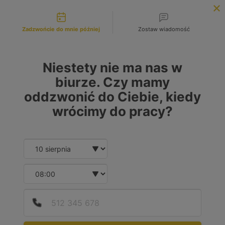
Możliwości kontaktu
INFOLINIA:
+48 883 972 672
Zadzwońcie do mnie później
Zostaw wiadomość
search
MENU
Niestety nie ma nas w
biurze. Czy mamy
oddzwonić do Ciebie, kiedy
wrócimy do pracy?
Date and time slection for sch
Wybierz datę
Wybierz godzinę
Podaj
Numer