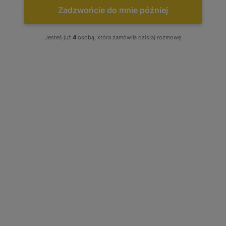
Zadzwońcie do mnie później


Jesteś już
4
osobą, która zamówiła dzisiaj rozmowę
Turbo Citroen C8 Evasion Jumpy
Fiat Scudo Ulysse Peugeot 806
807 Expert Phedra Zeta 2.0 94 109
110 KM 713667-3 706978-1
706978-0001
Stan produktu wybierz: Regenerowany, produkt w opcji
wymiany
Tuning: Brak - Wybierz