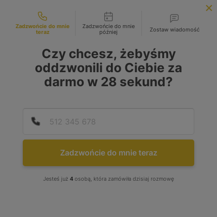
Możliwości kontaktu
INFOLINIA:
+48 883 972 672
Zadzwońcie do mnie
Zadzwońcie do mnie
Zostaw wiadomość
teraz
później
search
MENU
Czy chcesz, żebyśmy
oddzwonili do Ciebie za
darmo w
28
sekund?
Podaj
Numer
Zadzwońcie do mnie teraz
Jesteś już
4
osobą, która zamówiła dzisiaj rozmowę