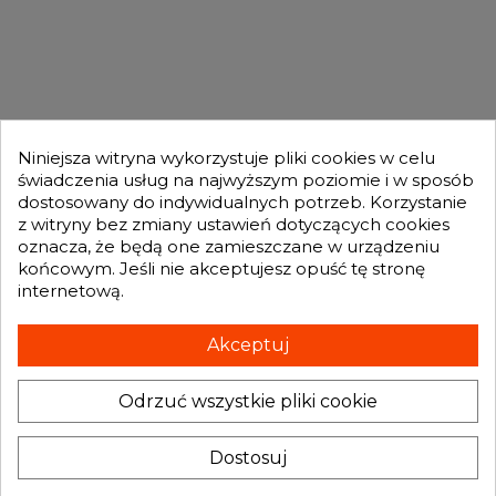
GENESIS TURBO

Otrzymuj informację o nowościach i promocjach wprost do Twojej
skrzynki e-mailowej:
Niniejsza witryna wykorzystuje pliki cookies w celu
świadczenia usług na najwyższym poziomie i w sposób
dostosowany do indywidualnych potrzeb. Korzystanie
z witryny bez zmiany ustawień dotyczących cookies
OFERTA
oznacza, że będą one zamieszczane w urządzeniu

końcowym. Jeśli nie akceptujesz opuść tę stronę
internetową.
MOJE KONTO
Akceptuj

Odrzuć wszystkie pliki cookie
INFORMACJA O SKLEPIE
keyboard_arrow_down
Administratorem danych, które tu wpisujesz będziemy My, czyli: Genesis
Dostosuj
Turbo Mateusz Wójcik. Dane będą przetwarzane w celu marketingu
bezpośredniego naszych produktów i usług. Podstawą prawną
przetwarzania jest uzasadniony interes Administratora.
Więcej szczegółów