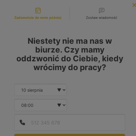
Możliwości kontaktu
INFOLINIA:
+48 883 972 672
Zadzwońcie do mnie później
Zostaw wiadomość
search
MENU
Niestety nie ma nas w
biurze. Czy mamy
oddzwonić do Ciebie, kiedy
wrócimy do pracy?
Date and time slection for sc
Wybierz datę
Wybierz godzinę
Poda
Nume