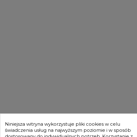
DLA KUPUJĄCYCH

OFERTA

MOJE KONTO

GENESIS TURBO

Niniejsza witryna wykorzystuje pliki cookies w celu
świadczenia usług na najwyższym poziomie i w sposób
Otrzymuj informację o nowościach i promocjach wprost do Twojej
dostosowany do indywidualnych potrzeb. Korzystanie z