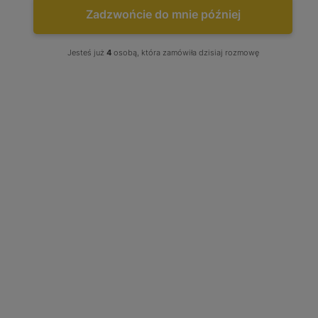
Zadzwońcie do mnie później
Jesteś już
4
osobą, która zamówiła dzisiaj rozmowę
Turbo Mazda 3 6 CX-7 MPV 2.3
MZR DISI 244 245 256 260 263 KM
K0422-883 K0422-583R K0422-582
K0422-581 K0422-882
K0422-882
Stan produktu wybierz: Regenerowany, produkt w opcji
wymiany
Tuning: Brak - Wybierz