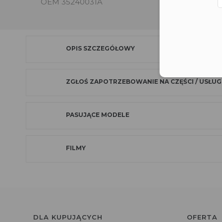
OEM 35240031A
OPIS SZCZEGÓŁOWY
ZGŁOŚ ZAPOTRZEBOWANIE NA CZĘŚCI / USŁUG
PASUJĄCE MODELE
FILMY
DLA KUPUJĄCYCH
OFERTA