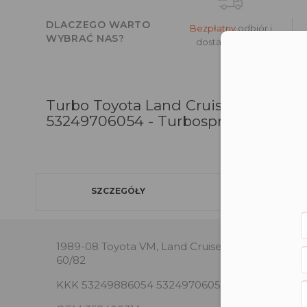
DLACZEGO WARTO
Bezpłatny
odbiór i
WYBRAĆ NAS?
dostawa w 24h*
Moż
Turbo Toyota Land Cruiser 2.0 82
53249706054 - Turbosprężarki - ka
SZCZEGÓŁY
1989-08 Toyota VM, Land Cruiser 2.0 TD with H
60/82
KKK 53249886054 53249706054 53249886050 