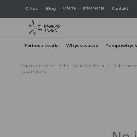
O Nas
Blog
Oferta
Informacje
Kontakt
Turbosprężarki
Wtryskiwacze
Pompowtrysk
Serwis regeneracji turbo - Genesisturbo.eu
Turbospręża
53249706054