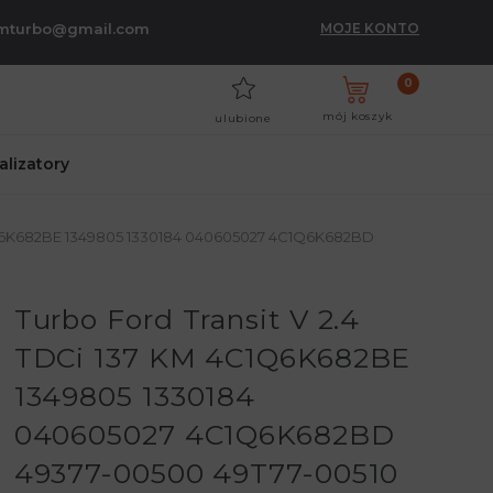
umturbo@gmail.com
MOJE KONTO
0
mój koszyk
ulubione
talizatory
4C1Q6K682BE 1349805 1330184 040605027 4C1Q6K682BD
Turbo Ford Transit V 2.4
TDCi 137 KM 4C1Q6K682BE
1349805 1330184
040605027 4C1Q6K682BD
49377-00500 49T77-00510