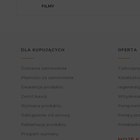
FILMY
DLA KUPUJĄCYCH
OFERTA
Dostawa zamówienia
Turbosprę
Płatności za zamówienie
Katalizato
Gwarancja produktu
regenerac
Zwrot kaucji
Wtryskiwa
Wymiana produktu
Pompowtry
Odstąpienie od umowy
Pompy jed
Reklamacja produktu
Przekładn
Program wymiany
MOJE 