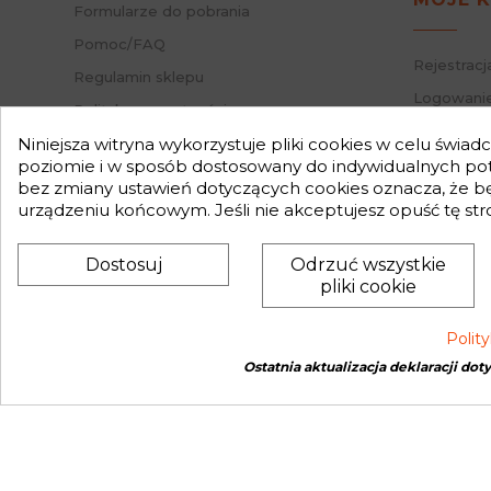
Formularze do pobrania
Pomoc/FAQ
Rejestracj
Regulamin sklepu
Logowanie
Polityka prywatności
Przypomni
Mapa strony
Niniejsza witryna wykorzystuje pliki cookies w celu świa
Status za
poziomie i w sposób dostosowany do indywidualnych potr
Nasz Blog
bez zmiany ustawień dotyczących cookies oznacza, że 
Słownik pojęć
urządzeniu końcowym. Jeśli nie akceptujesz opuść tę str
Zwroty
Dostosuj
Odrzuć wszystkie
pliki cookie
Polit
Ostatnia aktualizacja deklaracji dot