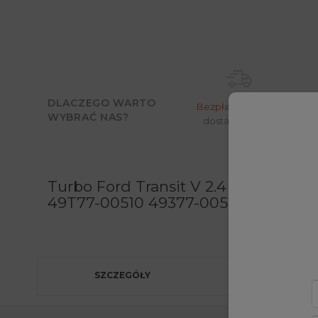
DLACZEGO WARTO
Bezpłatny
odbiór i
Moż
WYBRAĆ NAS?
dostawa w 24h*
Turbo Ford Transit V 2.4 TDCi 13
49T77-00510 49377-00510 - Turbosp
SZCZEGÓŁY