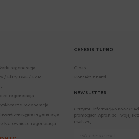
GENESIS TURBO
żarki regeneracja
O nas
ry / Filtry DPF / FAP
Kontakt z nami
ja
NEWSLETTER
cze regeneracja
skiwacze regeneracja
Otrzymuj informację o nowościach
nosekwencyjne regeneracja
promocjach wprost do Twojej skrz
mailowej:
ie kierownicze regeneracja
KONTO