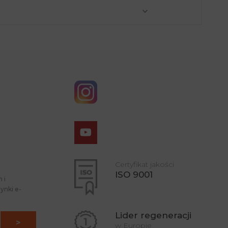
Certyfikat jakości
ISO 9001
 i
ynki e-
Lider regeneracji
w Europie