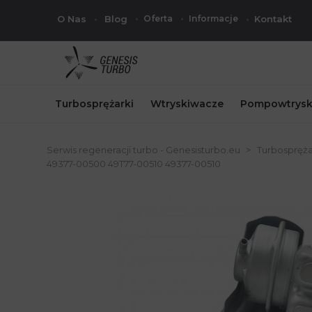
O Nas
Blog
Oferta
Informacje
Kontakt
Turbosprężarki
Wtryskiwacze
Pompowtrysk
Serwis regeneracji turbo - Genesisturbo.eu
Turbospręża
49377-00500 49T77-00510 49377-00510