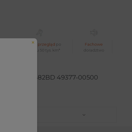
Bezpłatny przegląd
po
Fachowe
pokonaniu 50 tys. km*
doradztwo
05027 4C1Q6K682BD 49377-00500
eduled call