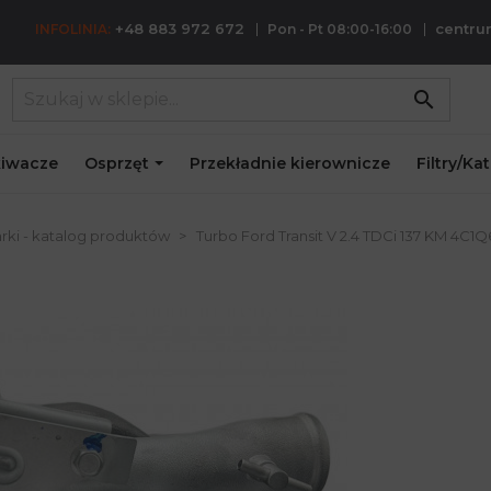
+48 883 972 672
centr
INFOLINIA:
Pon - Pt 08:00-16:00
search
iwacze
Osprzęt
Przekładnie kierownicze
Filtry/Ka
rki - katalog produktów
Turbo Ford Transit V 2.4 TDCi 137 KM 