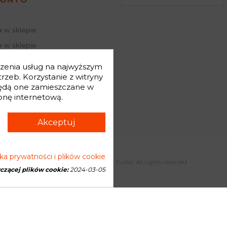
a w sklepie
 w sklepie
j hasło
dczenia usług na najwyższym
mówienia
zeb. Korzystanie z witryny
będą one zamieszczane w
onę internetową.
Akceptuj
yka prywatności i plików cookie
Copyright © 2026 Genesis Turbo. All rights reserved
yczącej plików cookie:
2024-03-05