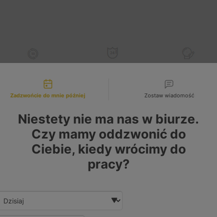
30 dni
na zwrot
Do
24 miesięcy
Gwarancja
liwości kontaktu
lub wymianę*
gwarancja*
zwrotu kaucji*
Zadzwońcie do mnie później
Zostaw wiadomość
Niestety nie ma nas w biurze.
7 KM 4C1Q6K682BE 1349805 1330184 0406
Czy mamy oddzwonić do
rężarki - katalog produktów
Ciebie, kiedy wrócimy do
pracy?
Date and time slection for sch
Wybierz datę