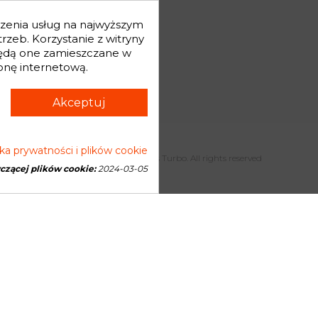
j hasło
dczenia usług na najwyższym
mówienia
zeb. Korzystanie z witryny
będą one zamieszczane w
onę internetową.
Akceptuj
yka prywatności i plików cookie
Copyright © 2026 Genesis Turbo. All rights reserved
yczącej plików cookie:
2024-03-05