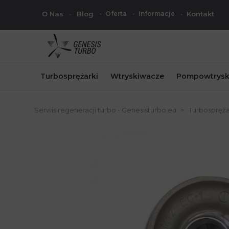
O Nas
Blog
Oferta
Informacje
Kontakt
Turbosprężarki
Wtryskiwacze
Pompowtrysk
Serwis regeneracji turbo - Genesisturbo.eu
Turbospręża