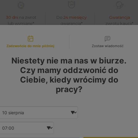
30 dni
na zwrot
Do
24 miesięcy
Gwarancja
lub wymianę*
gwarancja*
zwrotu kaucji*
liwości kontaktu
Zadzwońcie do mnie później
Zostaw wiadomość
 763148-2 771954-1 796911-5002S - Turbos
Niestety nie ma nas w biurze.
Czy mamy oddzwonić do
Ciebie, kiedy wrócimy do
pracy?
Date and time slection for sch
Wybierz datę
Wybierz godzinę