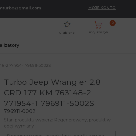
umturbo@gmail.com
MOJE KONTO
0
mój koszyk
ulubione
talizatory
8-2 771954-1 796911-5002S
Turbo Jeep Wrangler 2.8
CRD 177 KM 763148-2
771954-1 796911-5002S
796911-0002
Stan produktu wybierz: Regenerowany, produkt w
opcji wymiany