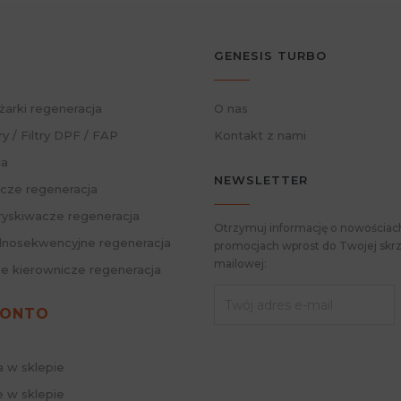
GENESIS TURBO
żarki regeneracja
O nas
ry / Filtry DPF / FAP
Kontakt z nami
ja
NEWSLETTER
cze regeneracja
skiwacze regeneracja
Otrzymuj informację o nowościach
nosekwencyjne regeneracja
promocjach wprost do Twojej skrz
mailowej:
ie kierownicze regeneracja
KONTO
a w sklepie
 w sklepie