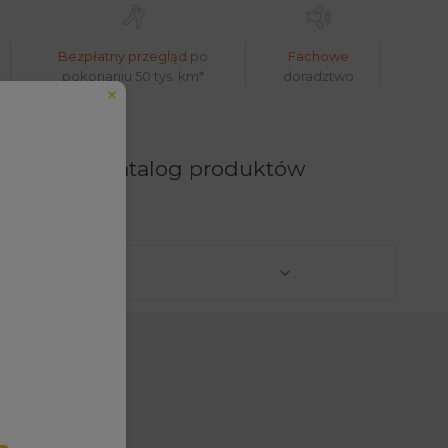
Bezpłatny przegląd
po
Fachowe
pokonaniu 50 tys. km*
doradztwo
prężarki - katalog produktów
eduled call