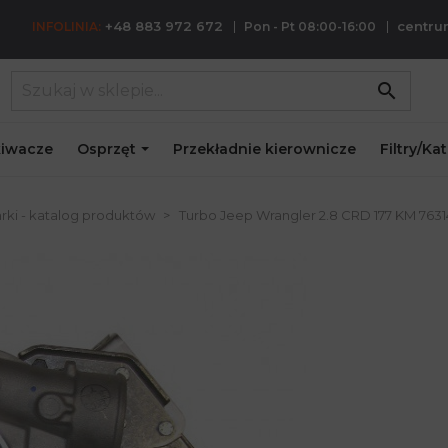
+48 883 972 672
centr
INFOLINIA:
Pon - Pt 08:00-16:00
search
iwacze
Osprzęt
Przekładnie kierownicze
Filtry/Ka
rki - katalog produktów
Turbo Jeep Wrangler 2.8 CRD 177 KM 76314