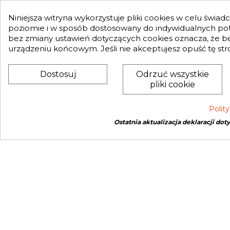
Polityka prywatności
Przypomni
Mapa strony
Niniejsza witryna wykorzystuje pliki cookies w celu świa
Status za
poziomie i w sposób dostosowany do indywidualnych potr
Nasz Blog
bez zmiany ustawień dotyczących cookies oznacza, że 
Słownik pojęć
urządzeniu końcowym. Jeśli nie akceptujesz opuść tę str
Zwroty
Dostosuj
Odrzuć wszystkie
pliki cookie
Polit
Ostatnia aktualizacja deklaracji dot