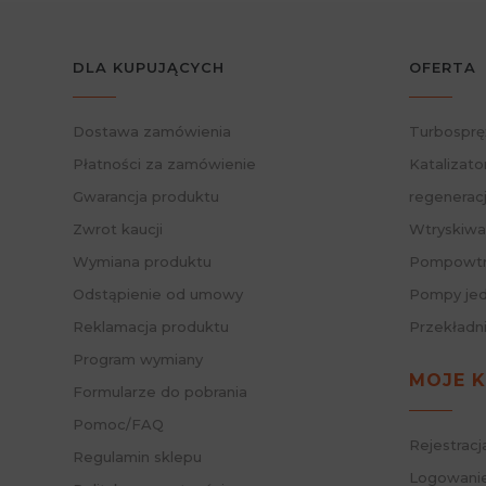
DLA KUPUJĄCYCH
OFERTA
Dostawa zamówienia
Turbosprę
Płatności za zamówienie
Katalizato
Gwarancja produktu
regenerac
Zwrot kaucji
Wtryskiwa
Wymiana produktu
Pompowtry
Odstąpienie od umowy
Pompy jed
Reklamacja produktu
Przekładn
Program wymiany
MOJE 
Formularze do pobrania
Pomoc/FAQ
Rejestracj
Regulamin sklepu
Logowanie