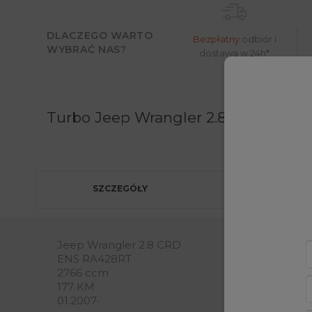
DLACZEGO WARTO
Bezpłatny
odbiór i
WYBRAĆ NAS?
dostawa w 24h*
Moż
Turbo Jeep Wrangler 2.8 CRD 177 KM
SZCZEGÓŁY
Jeep Wrangler 2.8 CRD
ENS RA428RT
2766 ccm
177 KM
01.2007-