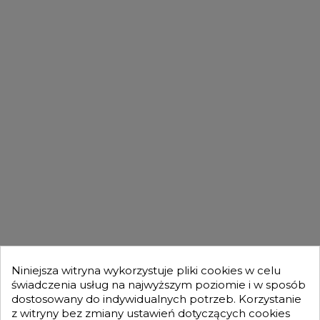
FILMY
DLA KUPUJĄCYCH

OFERTA

MOJE KONTO

Niniejsza witryna wykorzystuje pliki cookies w celu
świadczenia usług na najwyższym poziomie i w sposób
dostosowany do indywidualnych potrzeb. Korzystanie
GENESIS TURBO
z witryny bez zmiany ustawień dotyczących cookies