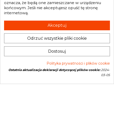

oznacza, że będą one zamieszczane w urządzeniu
końcowym. Jeśli nie akceptujesz opuść tę stronę
internetową.
Otrzymuj informację o nowościach i promocjach wprost do Twojej
skrzynki e-mailowej:
Akceptuj
Odrzuć wszystkie pliki cookie
INFORMACJA O SKLEPIE
keyboard_arrow_down
Administratorem danych, które tu wpisujesz będziemy My, czyli: Genesis
Dostosuj
Turbo Mateusz Wójcik. Dane będą przetwarzane w celu marketingu
bezpośredniego naszych produktów i usług. Podstawą prawną
przetwarzania jest uzasadniony interes Administratora.
Więcej szczegółów
Polityka prywatności i plików cookie
Ostatnia aktualizacja deklaracji dotyczącej plików cookie:
2024-
Copyright © 2026 Genesis Turbo. All rights reserved
03-05
Open link in new window
Powered by