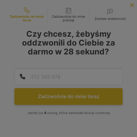
Możliwości kontaktu
INFOLINIA:
+48 883 972 672
Zadzwońcie do mnie
Zadzwońcie do mnie
Zostaw wiadomość
teraz
później
search
MENU
Czy chcesz, żebyśmy
oddzwonili do Ciebie za
darmo w
28
sekund?
Podaj
Numer
Zadzwońcie do mnie teraz
Jesteś już
4
osobą, która zamówiła dzisiaj rozmowę