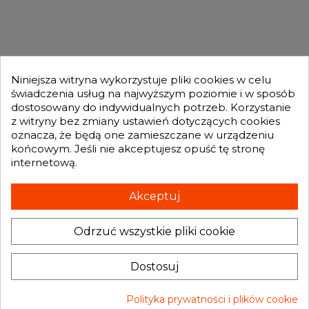
OFERTA

MOJE KONTO

Niniejsza witryna wykorzystuje pliki cookies w celu
świadczenia usług na najwyższym poziomie i w sposób
dostosowany do indywidualnych potrzeb. Korzystanie
GENESIS TURBO
z witryny bez zmiany ustawień dotyczących cookies

oznacza, że będą one zamieszczane w urządzeniu
końcowym. Jeśli nie akceptujesz opuść tę stronę
internetową.
Otrzymuj informację o nowościach i promocjach wprost do Twojej
skrzynki e-mailowej:
Akceptuj
Odrzuć wszystkie pliki cookie
INFORMACJA O SKLEPIE
keyboard_arrow_down
Administratorem danych, które tu wpisujesz będziemy My, czyli: Genesis
Dostosuj
Turbo Mateusz Wójcik. Dane będą przetwarzane w celu marketingu
bezpośredniego naszych produktów i usług. Podstawą prawną
przetwarzania jest uzasadniony interes Administratora.
Więcej szczegółów
Polityka prywatności i plików cookie