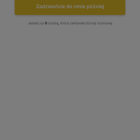
Zadzwońcie do mnie później


Jesteś już
6
osobą, która zamówiła dzisiaj rozmowę
Turbo Passat Golf Polo Scirocco
Tiguan Touran Sharan Alhambra
Ibiza 1.4 TSI 03C145701T
03C145701B 03C145701K
53039880248
53039880248
Stan produktu wybierz: Regenerowany, produkt w opcji
wymiany
Zestaw uszczelek: Brak - Wybierz