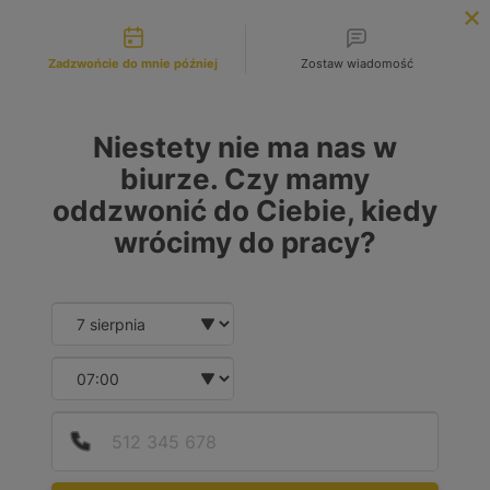
Możliwości kontaktu
INFOLINIA:
+48 883 972 672
Zadzwońcie do mnie później
Zostaw wiadomość
search
MENU
Niestety nie ma nas w
biurze. Czy mamy
oddzwonić do Ciebie, kiedy
wrócimy do pracy?
Date and time slection for sch
Wybierz datę
Wybierz godzinę
Podaj
Numer