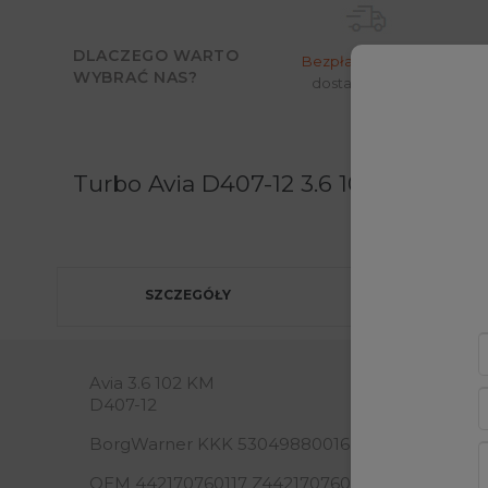
DLACZEGO WARTO
Bezpłatny
odbiór i
WYBRAĆ NAS?
Moż
dostawa w 24h*
Turbo Avia D407-12 3.6 102 KM 5304
SZCZEGÓŁY
Avia 3.6 102 KM
D407-12
BorgWarner KKK 53049880016 53049700016
OEM 442170760117 Z44217076011