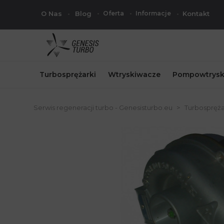
O Nas
Blog
Oferta
Informacje
Kontakt
Turbosprężarki
Wtryskiwacze
Pompowtrysk
Serwis regeneracji turbo - Genesisturbo.eu
Turbospręża