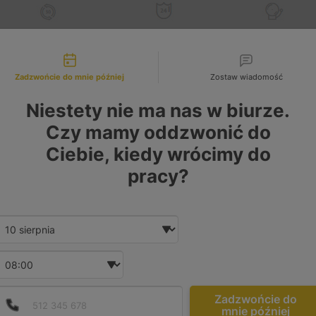
30 dni
na zwrot
Do
24 miesięcy
Gwarancja
liwości kontaktu
lub wymianę*
gwarancja*
zwrotu kaucji*
Zadzwońcie do mnie później
Zostaw wiadomość
Niestety nie ma nas w biurze.
9880016 - Turbosprężarki - katalog produ
Czy mamy oddzwonić do
Ciebie, kiedy wrócimy do
pracy?
Date and time slection for sch
Wybierz datę
Wybierz godzinę
Podaj poprawny numer t
Numer telefonu
Zadzwońcie do
mnie później