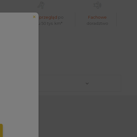
Bezpłatny przegląd
po
Fachowe
pokonaniu 50 tys. km*
doradztwo
któw
eduled call
elefonu w formacie E164