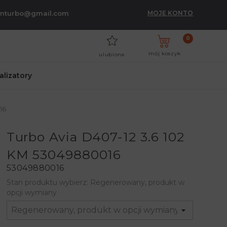
umturbo@gmail.com
MOJE KONTO
0
mój koszyk
ulubione
talizatory
16
Turbo Avia D407-12 3.6 102
KM 53049880016
53049880016
Stan produktu wybierz: Regenerowany, produkt w
opcji wymiany