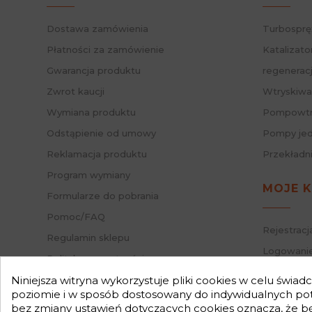
Dostawa zamówienia
Turbosprę
Płatności za zamówienie
Katalizato
Gwarancja produktu
regenerac
Zwrot kaucji
Wtryskiwa
Wymiana produktu
Pompowtry
Odstąpienie od umowy
Pompy jed
Reklamacja produktu
Przekładn
Program wymiany
MOJE 
Formularze do pobrania
Pomoc/FAQ
Rejestracj
Regulamin sklepu
Logowanie
Polityka prywatności
Przypomni
Mapa strony
Niniejsza witryna wykorzystuje pliki cookies w celu świa
Status za
poziomie i w sposób dostosowany do indywidualnych potr
Nasz Blog
bez zmiany ustawień dotyczących cookies oznacza, że 