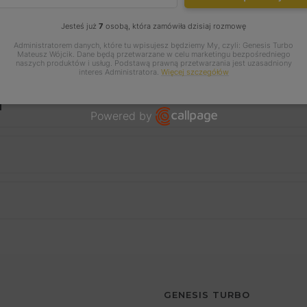
Jesteś już
7
osobą, która zamówiła dzisiaj rozmowę
Administratorem danych, które tu wpisujesz będziemy My, czyli: Genesis Turbo
Mateusz Wójcik. Dane będą przetwarzane w celu marketingu bezpośredniego
naszych produktów i usług. Podstawą prawną przetwarzania jest uzasadniony
interes Administratora.
Więcej szczegółów
I
Powered by
Open link in new window
GENESIS TURBO