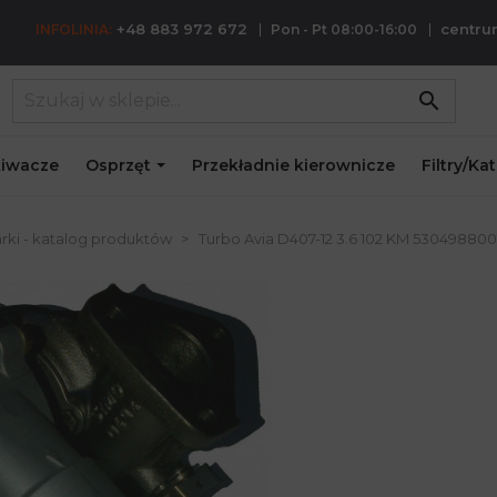
+48 883 972 672
centr
INFOLINIA:
Pon - Pt 08:00-16:00
search
iwacze
Osprzęt
Przekładnie kierownicze
Filtry/Ka
rki - katalog produktów
Turbo Avia D407-12 3.6 102 KM 530498800