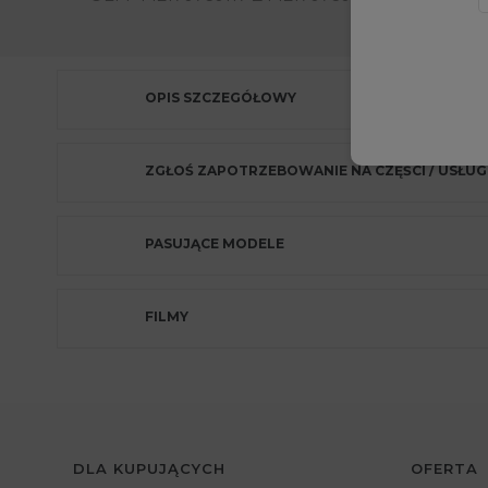
OPIS SZCZEGÓŁOWY
ZGŁOŚ ZAPOTRZEBOWANIE NA CZĘŚCI / USŁUG
PASUJĄCE MODELE
FILMY
DLA KUPUJĄCYCH
OFERTA