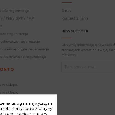
żarki regeneracja
O nas
ry / Filtry DPF / FAP
Kontakt z nami
ja
NEWSLETTER
cze regeneracja
skiwacze regeneracja
Otrzymuj informację o nowościach
nosekwencyjne regeneracja
promocjach wprost do Twojej skrz
mailowej:
ie kierownicze regeneracja
KONTO
a w sklepie
 w sklepie
j hasło
dczenia usług na najwyższym
mówienia
zeb. Korzystanie z witryny
będą one zamieszczane w