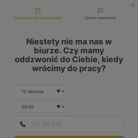
Możliwości kontaktu
INFOLINIA:
+48 883 972 672
Zadzwońcie do mnie później
Zostaw wiadomość
search
MENU
Niestety nie ma nas w
biurze. Czy mamy
oddzwonić do Ciebie, kiedy
wrócimy do pracy?
Date and time slection for sch
Wybierz datę
Wybierz godzinę
Podaj
Numer