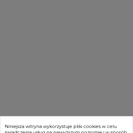
PASUJĄCE MODELE
FILMY
DLA KUPUJĄCYCH

OFERTA

MOJE KONTO

Niniejsza witryna wykorzystuje pliki cookies w celu
świadczenia usług na najwyższym poziomie i w sposób