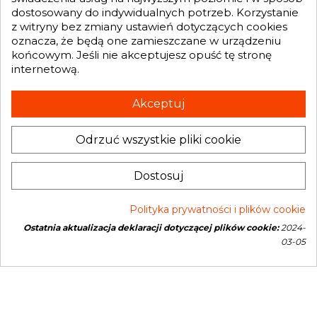
dostosowany do indywidualnych potrzeb. Korzystanie
GENESIS TURBO
z witryny bez zmiany ustawień dotyczących cookies

oznacza, że będą one zamieszczane w urządzeniu
końcowym. Jeśli nie akceptujesz opuść tę stronę
internetową.
Otrzymuj informację o nowościach i promocjach wprost do Twojej
skrzynki e-mailowej:
Akceptuj
Odrzuć wszystkie pliki cookie
INFORMACJA O SKLEPIE
keyboard_arrow_down
Administratorem danych, które tu wpisujesz będziemy My, czyli: Genesis
Dostosuj
Turbo Mateusz Wójcik. Dane będą przetwarzane w celu marketingu
bezpośredniego naszych produktów i usług. Podstawą prawną
przetwarzania jest uzasadniony interes Administratora.
Więcej szczegółów
Polityka prywatności i plików cookie
Ostatnia aktualizacja deklaracji dotyczącej plików cookie:
2024-
Copyright © 2026 Genesis Turbo. All rights reserved
03-05
Open link in new window
Powered by