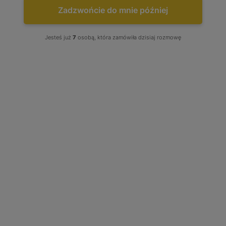
Zadzwońcie do mnie później


Jesteś już
7
osobą, która zamówiła dzisiaj rozmowę
Turbo Dacia Logan Renault
Kangoo Twingo 1.5 dCi 64 68 KM
7701476891 8200882916 7711368562
144113163 54359700011
54359880033
54359880033
Stan produktu wybierz: Regenerowany, produkt w opcji
wymiany
Tuning: Brak - Wybierz