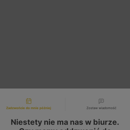
liwości kontaktu
Zadzwońcie do mnie później
Zostaw wiadomość
 KM
Niestety nie ma nas w biurze.
KW, 150 KM
 KM