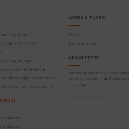
GENESIS TURBO
żarki regeneracja
O nas
ry / Filtry DPF / FAP
Kontakt z nami
ja
NEWSLETTER
cze regeneracja
skiwacze regeneracja
Otrzymuj informację o nowościach
nosekwencyjne regeneracja
promocjach wprost do Twojej skrz
mailowej:
ie kierownicze regeneracja
KONTO
a w sklepie
 w sklepie