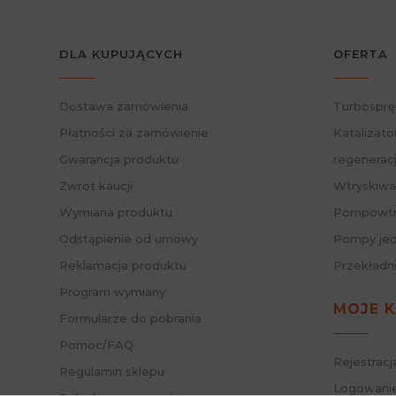
DLA KUPUJĄCYCH
OFERTA
Dostawa zamówienia
Turbosprę
Płatności za zamówienie
Katalizato
Gwarancja produktu
regenerac
Zwrot kaucji
Wtryskiwa
Wymiana produktu
Pompowtry
Odstąpienie od umowy
Pompy jed
Reklamacja produktu
Przekładn
Program wymiany
MOJE 
Formularze do pobrania
Pomoc/FAQ
Rejestracj
Regulamin sklepu
Logowanie