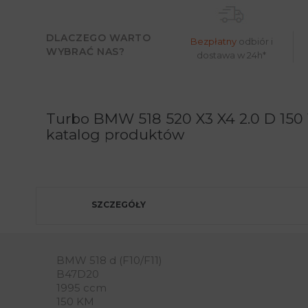
DLACZEGO WARTO
Bezpłatny
odbiór i
WYBRAĆ NAS?
dostawa w 24h*
Turbo BMW 518 520 X3 X4 2.0 D 150 
katalog produktów
SZCZEGÓŁY
BMW 518 d (F10/F11)
B47D20
1995 ccm
150 KM