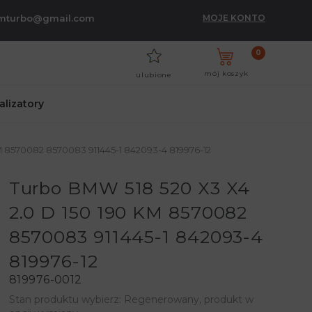
umturbo@gmail.com
MOJE KONTO
0
mój koszyk
ulubione
talizatory
M 8570082 8570083 911445-1 842093-4 819976-12
Turbo BMW 518 520 X3 X4
2.0 D 150 190 KM 8570082
8570083 911445-1 842093-4
819976-12
819976-0012
Stan produktu wybierz: Regenerowany, produkt w