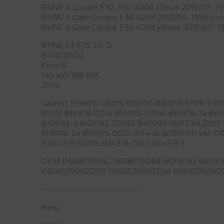
BMW 4 Coupe F32, F82 420d xDrive 2015/03- 19
BMW 4 Gran Coupe F36 420d 2015/03- 1995 ccm
BMW 4 Gran Coupe F36 420d xDrive 2015/03- 1
BMW X3 F25 2.0 D
B47D20O0
Euro 6
140 kW 188 KM
2014-
Garrett 819976-5007S 819976-0007 819976-7 81
5013S 819976-0014 819976-5014S 819976-14 819
842093-4 842093-5003S 842093-0003 842093-
819976-24 819976-0025 911445-5001S 911445-
9 924318-5001S 924318-0001 924318-1
OEM 11658570082 11658570083 8570082 8570
11658570082D03 11658570082E04 11658570082
---------------------------------
New