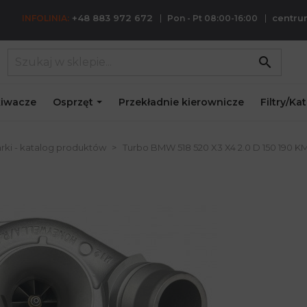
+48 883 972 672
centr
INFOLINIA:
Pon - Pt 08:00-16:00
search
iwacze
Osprzęt
Przekładnie kierownicze
Filtry/Ka
rki - katalog produktów
Turbo BMW 518 520 X3 X4 2.0 D 150 190 K