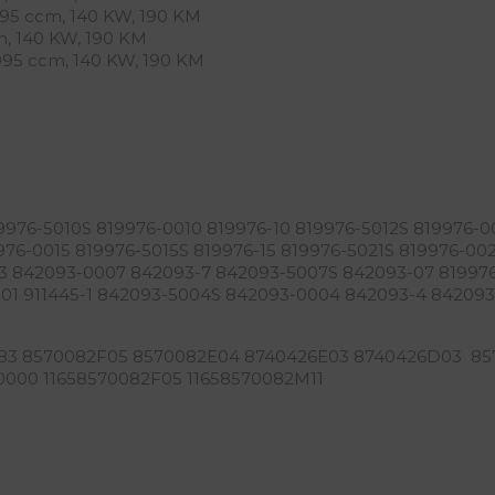
Open link in new window
95 ccm, 140 KW, 190 KM
, 140 KW, 190 KM
995 ccm, 140 KW, 190 KM
9976-5010S 819976-0010 819976-10 819976-5012S 819976-00
976-0015 819976-5015S 819976-15 819976-5021S 819976-00
3 842093-0007 842093-7 842093-5007S 842093-07 819976
0001 911445-1 842093-5004S 842093-0004 842093-4 8420
083 8570082F05 8570082E04 8740426E03 8740426D03 85
0000 11658570082F05 11658570082M11