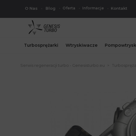
O Nas
Blog
Oferta
Informacje
Kontakt
Turbosprężarki
Wtryskiwacze
Pompowtrysk
Serwis regeneracji turbo - Genesisturbo.eu
Turbospręża