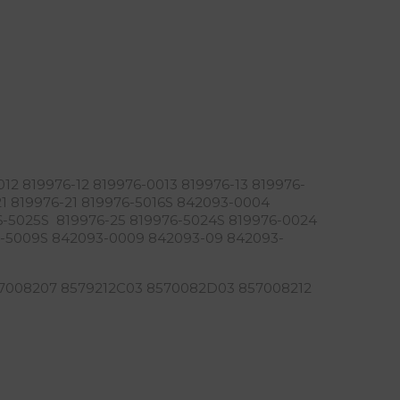
12 819976-12 819976-0013 819976-13 819976-
21 819976-21 819976-5016S 842093-0004
-5025S 819976-25 819976-5024S 819976-0024
93-5009S 842093-0009 842093-09 842093-
7008207 8579212C03 8570082D03 857008212