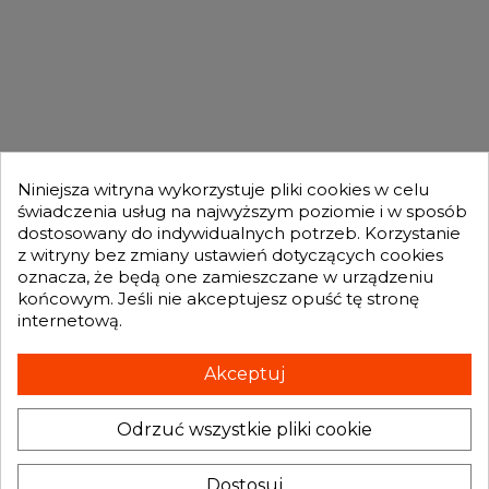

OFERTA

MOJE KONTO

Niniejsza witryna wykorzystuje pliki cookies w celu
świadczenia usług na najwyższym poziomie i w sposób
dostosowany do indywidualnych potrzeb. Korzystanie
GENESIS TURBO
z witryny bez zmiany ustawień dotyczących cookies

oznacza, że będą one zamieszczane w urządzeniu
końcowym. Jeśli nie akceptujesz opuść tę stronę
internetową.
Otrzymuj informację o nowościach i promocjach wprost do Twojej
skrzynki e-mailowej:
Akceptuj
Odrzuć wszystkie pliki cookie
INFORMACJA O SKLEPIE
keyboard_arrow_down
Administratorem danych, które tu wpisujesz będziemy My, czyli: Genesis
Dostosuj