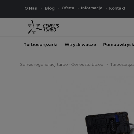
O Nas
Blog
Oferta
Informacje
Kontakt
Turbosprężarki
Wtryskiwacze
Pompowtrysk
Serwis regeneracji turbo - Genesisturbo.eu
Turbospręża