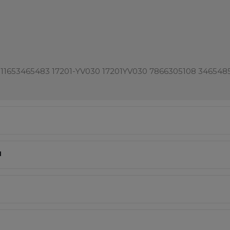
 11653465483 17201-YV030 17201YV030 7866305108 346548
I