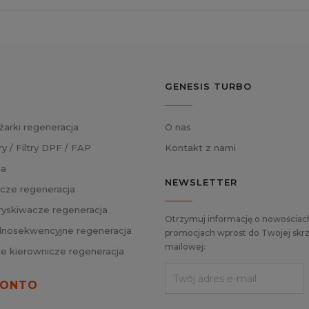
GENESIS TURBO
żarki regeneracja
O nas
ry / Filtry DPF / FAP
Kontakt z nami
ja
NEWSLETTER
cze regeneracja
skiwacze regeneracja
Otrzymuj informację o nowościach
nosekwencyjne regeneracja
promocjach wprost do Twojej skrz
mailowej:
ie kierownicze regeneracja
KONTO