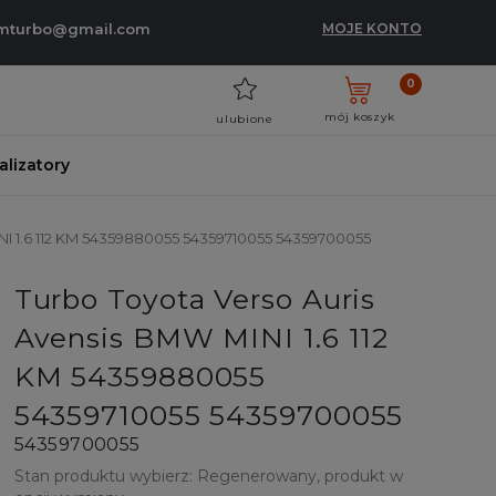
umturbo@gmail.com
MOJE KONTO
0
mój koszyk
ulubione
talizatory
NI 1.6 112 KM 54359880055 54359710055 54359700055
Turbo Toyota Verso Auris
Avensis BMW MINI 1.6 112
KM 54359880055
54359710055 54359700055
54359700055
Stan produktu wybierz: Regenerowany, produkt w