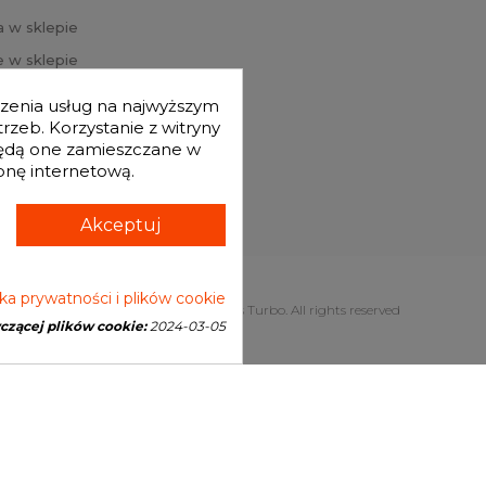
a w sklepie
 w sklepie
j hasło
dczenia usług na najwyższym
mówienia
zeb. Korzystanie z witryny
będą one zamieszczane w
onę internetową.
Akceptuj
yka prywatności i plików cookie
Copyright © 2026 Genesis Turbo. All rights reserved
yczącej plików cookie:
2024-03-05