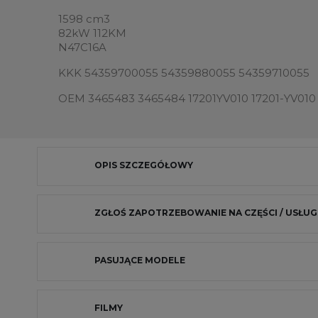
1598 cm3
82kW 112KM
N47C16A
KKK 54359700055 54359880055 54359710055
OEM 3465483 3465484 17201YV010 17201-YV010
OPIS SZCZEGÓŁOWY
ZGŁOŚ ZAPOTRZEBOWANIE NA CZĘŚCI / USŁUG
PASUJĄCE MODELE
FILMY