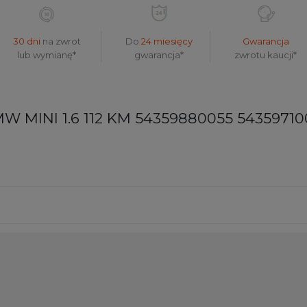
30 dni
na zwrot
Do
24 miesięcy
Gwarancja
lub wymianę*
gwarancja*
zwrotu kaucji*
BMW MINI 1.6 112 KM 54359880055 54359710