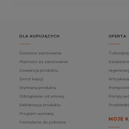
DLA KUPUJĄCYCH
OFERTA
Dostawa zamówienia
Turbosprę
Płatności za zamówienie
Katalizato
Gwarancja produktu
regenerac
Zwrot kaucji
Wtryskiwa
Wymiana produktu
Pompowtry
Odstąpienie od umowy
Pompy jed
Reklamacja produktu
Przekładn
Program wymiany
MOJE 
Formularze do pobrania