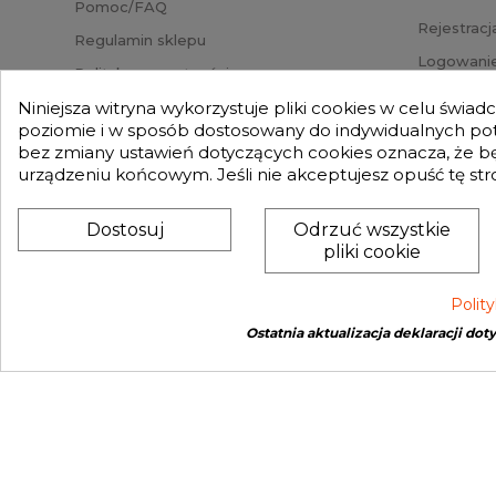
Pomoc/FAQ
Rejestracj
Regulamin sklepu
Logowanie
Polityka prywatności
Przypomni
Mapa strony
Niniejsza witryna wykorzystuje pliki cookies w celu świa
Status za
poziomie i w sposób dostosowany do indywidualnych potr
Nasz Blog
bez zmiany ustawień dotyczących cookies oznacza, że 
Słownik pojęć
urządzeniu końcowym. Jeśli nie akceptujesz opuść tę str
Zwroty
Dostosuj
Odrzuć wszystkie
pliki cookie
Polit
Ostatnia aktualizacja deklaracji dot