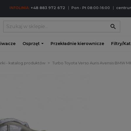
+48 883 972 672
centr
INFOLINIA:
Pon - Pt 08:00-16:00
search
iwacze
Osprzęt
Przekładnie kierownicze
Filtry/Ka
rki - katalog produktów
Turbo Toyota Verso Auris Avensis BMW MI