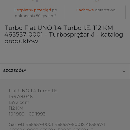
Bezpłatny przegląd
po
Fachowe
doradztwo
pokonaniu 50 tys. km*
Turbo Fiat UNO 1.4 Turbo I.E. 112 KM
465557-0001 - Turbosprężarki - katalog
produktów
SZCZEGÓŁY
Fiat UNO 1.4 Turbo I.E.
146 A8.046
1372 ccm
112 KM
10.1989 - 09.1993
Garrett 465557-0001 465557-5001S 465557-1