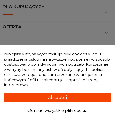
DLA KUPUJĄCYCH

OFERTA

MOJE KONTO

Niniejsza witryna wykorzystuje pliki cookies w celu
świadczenia usług na najwyższym poziomie i w sposób
dostosowany do indywidualnych potrzeb. Korzystanie
GENESIS TURBO
z witryny bez zmiany ustawień dotyczących cookies

oznacza, że będą one zamieszczane w urządzeniu
końcowym. Jeśli nie akceptujesz opuść tę stronę
internetową.
Otrzymuj informację o nowościach i promocjach wprost do Twojej
skrzynki e-mailowej:
Akceptuj
Odrzuć wszystkie pliki cookie
INFORMACJA O SKLEPIE