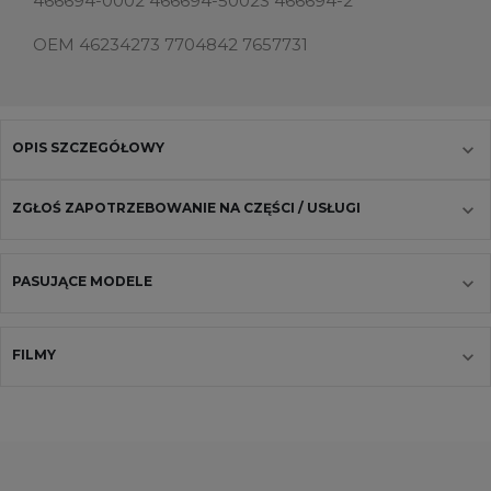
466694-0002 466694-5002S 466694-2
OEM 46234273 7704842 7657731
OPIS SZCZEGÓŁOWY
ZGŁOŚ ZAPOTRZEBOWANIE NA CZĘŚCI / USŁUGI
PASUJĄCE MODELE
FILMY