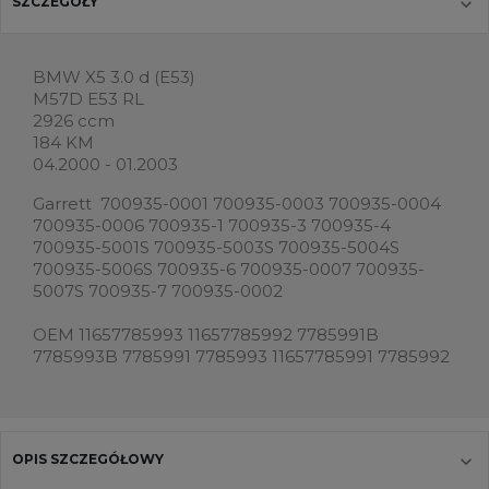
SZCZEGÓŁY
BMW X5 3.0 d (E53)
M57D E53 RL
2926 ccm
184 KM
04.2000 - 01.2003
Garrett 700935-0001 700935-0003 700935-0004
700935-0006 700935-1 700935-3 700935-4
700935-5001S 700935-5003S 700935-5004S
700935-5006S 700935-6 700935-0007 700935-
5007S 700935-7 700935-0002
OEM 11657785993 11657785992 7785991B
7785993B 7785991 7785993 11657785991 7785992
OPIS SZCZEGÓŁOWY