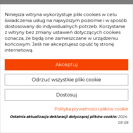
MOJE KONTO

Niniejsza witryna wykorzystuje pliki cookies w celu
świadczenia usług na najwyższym poziomie i w sposób
dostosowany do indywidualnych potrzeb. Korzystanie
GENESIS TURBO
z witryny bez zmiany ustawień dotyczących cookies

oznacza, że będą one zamieszczane w urządzeniu
końcowym. Jeśli nie akceptujesz opuść tę stronę
internetową.
Otrzymuj informację o nowościach i promocjach wprost do Twojej
skrzynki e-mailowej:
Akceptuj
Odrzuć wszystkie pliki cookie
INFORMACJA O SKLEPIE
keyboard_arrow_down
Dostosuj
Polityka prywatności i plików cookie
Ostatnia aktualizacja deklaracji dotyczącej plików cookie:
2024-
Copyright © 2026 Genesis Turbo. All rights reserved
03-05