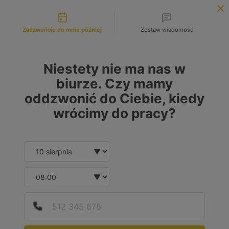
Możliwości kontaktu
INFOLINIA:
+48 883 972 672
Zadzwońcie do mnie później
Zostaw wiadomość
search
MENU
Niestety nie ma nas w
biurze. Czy mamy
oddzwonić do Ciebie, kiedy
wrócimy do pracy?
Date and time slection for sch
Wybierz datę
Wybierz godzinę
Podaj
Numer