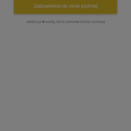
Zadzwońcie do mnie później
Jesteś już
4
osobą, która zamówiła dzisiaj rozmowę
Turbo BMW 740 d E38 245 KM
7785409 2249865 703672-5004S
703672-0004
Stan produktu wybierz: Regenerowany, produkt w opcji
wymiany
Tuning: Brak - Wybierz
Zestaw uszczelek: Brak - Wybierz