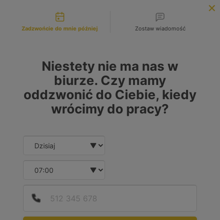
Możliwości kontaktu
INFOLINIA:
+48 883 972 672
Zadzwońcie do mnie później
Zostaw wiadomość
search
MENU
Niestety nie ma nas w
biurze. Czy mamy
oddzwonić do Ciebie, kiedy
wrócimy do pracy?
Date and time slection for sch
Wybierz datę
Wybierz godzinę
Podaj
Numer