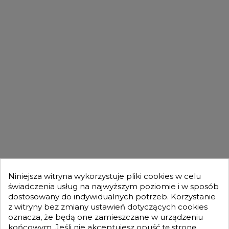
FILMY
DLA KUPUJĄCYCH

OFERTA

MOJE KONTO

Niniejsza witryna wykorzystuje pliki cookies w celu
świadczenia usług na najwyższym poziomie i w sposób
dostosowany do indywidualnych potrzeb. Korzystanie
GENESIS TURBO
z witryny bez zmiany ustawień dotyczących cookies

oznacza, że będą one zamieszczane w urządzeniu
końcowym. Jeśli nie akceptujesz opuść tę stronę