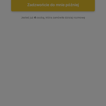
Zadzwońcie do mnie później
Jesteś już
4
osobą, która zamówiła dzisiaj rozmowę
Turbo Dodge Neon Caliber 2.4
SRT-4 295 KM 49189-07220
49189-07220
Stan produktu wybierz: Regenerowany, produkt w opcji
wymiany
Tuning: Brak - Wybierz
1 700,00 zł
Cena Już od