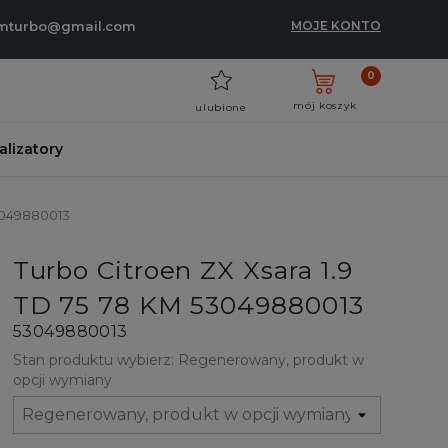
umturbo@gmail.com
MOJE KONTO
0
mój koszyk
ulubione
talizatory
53049880013
Turbo Citroen ZX Xsara 1.9
TD 75 78 KM 53049880013
53049880013
Stan produktu wybierz: Regenerowany, produkt w
opcji wymiany