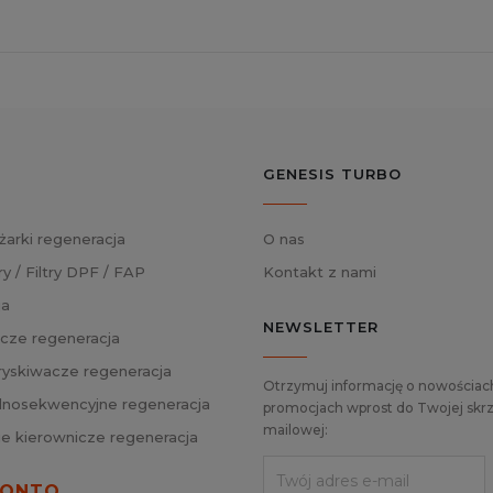
GENESIS TURBO
żarki regeneracja
O nas
ry / Filtry DPF / FAP
Kontakt z nami
ja
NEWSLETTER
cze regeneracja
skiwacze regeneracja
Otrzymuj informację o nowościach
nosekwencyjne regeneracja
promocjach wprost do Twojej skrz
mailowej:
ie kierownicze regeneracja
KONTO