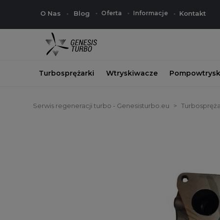
O Nas
Blog
Oferta
Informacje
Kontakt
Turbosprężarki
Wtryskiwacze
Pompowtrysk
Serwis regeneracji turbo - Genesisturbo.eu
Turbospręża