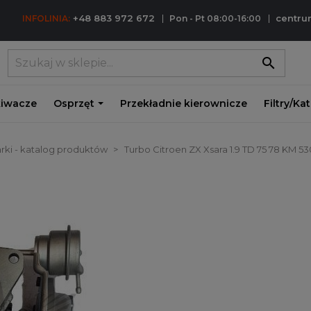
+48 883 972 672
centr
INFOLINIA:
Pon - Pt 08:00-16:00
search
iwacze
Osprzęt
Przekładnie kierownicze
Filtry/Ka
rki - katalog produktów
Turbo Citroen ZX Xsara 1.9 TD 75 78 KM 