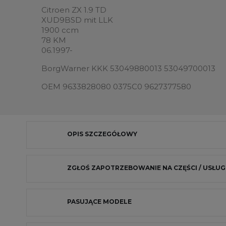
Citroen ZX 1.9 TD
XUD9BSD mit LLK
1900 ccm
78 KM
06.1997-
BorgWarner KKK 53049880013 53049700013
OEM 9633828080 0375C0 9627377580
OPIS SZCZEGÓŁOWY
ZGŁOŚ ZAPOTRZEBOWANIE NA CZĘŚCI / USŁUG
PASUJĄCE MODELE