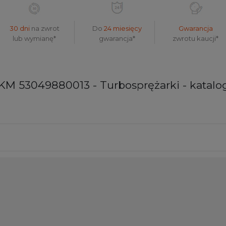
30 dni
na zwrot
Do
24 miesięcy
Gwarancja
lub wymianę*
gwarancja*
zwrotu kaucji*
8 KM 53049880013 - Turbosprężarki - katal