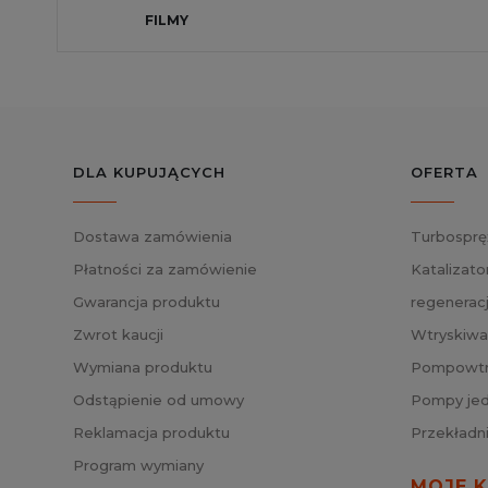
FILMY
DLA KUPUJĄCYCH
OFERTA
Dostawa zamówienia
Turbosprę
Płatności za zamówienie
Katalizato
Gwarancja produktu
regenerac
Zwrot kaucji
Wtryskiwa
Wymiana produktu
Pompowtry
Odstąpienie od umowy
Pompy jed
Reklamacja produktu
Przekładn
Program wymiany
MOJE 