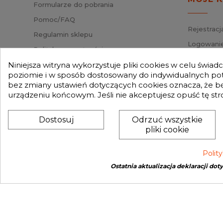
Formularze do pobrania
Pomoc/FAQ
Rejestracj
Regulamin sklepu
Logowanie
Polityka prywatności
Przypomni
Mapa strony
Niniejsza witryna wykorzystuje pliki cookies w celu świa
Status za
poziomie i w sposób dostosowany do indywidualnych potr
Nasz Blog
bez zmiany ustawień dotyczących cookies oznacza, że 
Słownik pojęć
urządzeniu końcowym. Jeśli nie akceptujesz opuść tę str
Zwroty
Dostosuj
Odrzuć wszystkie
pliki cookie
Polit
Ostatnia aktualizacja deklaracji dot