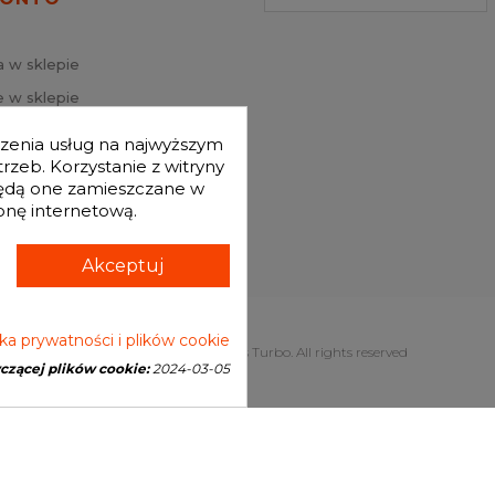
a w sklepie
 w sklepie
j hasło
dczenia usług na najwyższym
mówienia
zeb. Korzystanie z witryny
będą one zamieszczane w
onę internetową.
Akceptuj
yka prywatności i plików cookie
Copyright © 2026 Genesis Turbo. All rights reserved
yczącej plików cookie:
2024-03-05