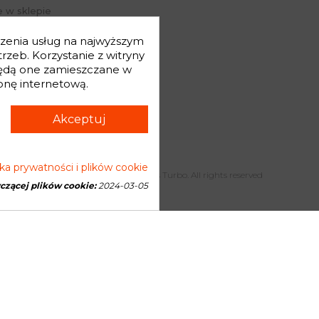
 w sklepie
j hasło
dczenia usług na najwyższym
mówienia
zeb. Korzystanie z witryny
będą one zamieszczane w
onę internetową.
Akceptuj
yka prywatności i plików cookie
Copyright © 2026 Genesis Turbo. All rights reserved
yczącej plików cookie:
2024-03-05