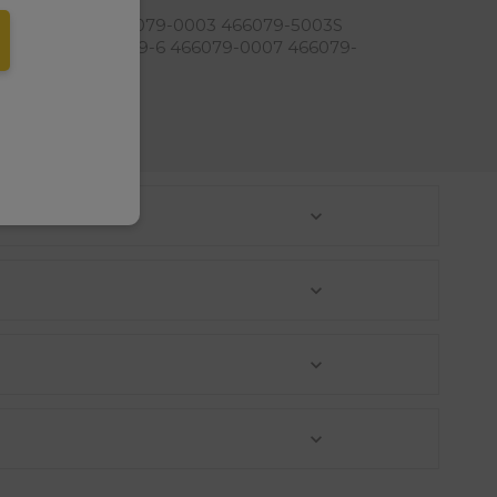
elefonu w formacie E164
02S 466079-2 466079-0003 466079-5003S
79-5006S 466079-6 466079-0007 466079-