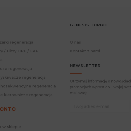
GENESIS TURBO
żarki regeneracja
O nas
ry / Filtry DPF / FAP
Kontakt z nami
ja
NEWSLETTER
cze regeneracja
skiwacze regeneracja
Otrzymuj informację o nowościach
nosekwencyjne regeneracja
promocjach wprost do Twojej skrz
mailowej:
ie kierownicze regeneracja
KONTO
a w sklepie