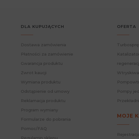
DLA KUPUJĄCYCH
OFERTA
Dostawa zamówienia
Turbosprę
Płatności za zamówienie
Katalizato
Gwarancja produktu
regenerac
Zwrot kaucji
Wtryskiwa
Wymiana produktu
Pompowtry
Odstąpienie od umowy
Pompy jed
Reklamacja produktu
Przekładn
Program wymiany
MOJE 
Formularze do pobrania
Pomoc/FAQ
Rejestracj
Regulamin sklepu