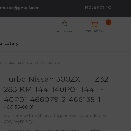
umturbo@gmail.com
MOJE KONTO
0
mój koszyk
ulubione
talizatory
P01 14411-40P01 466079-2 466135-1
Turbo Nissan 300ZX TT Z32
283 KM 1441140P01 14411-
40P01 466079-2 466135-1
466135-0001
Stan produktu wybierz: Regenerowany, produkt w
opcji wymiany