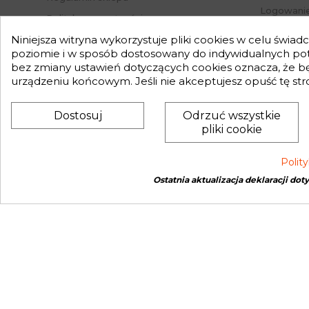
Logowanie
Polityka prywatności
Przypomni
Mapa strony
Niniejsza witryna wykorzystuje pliki cookies w celu świa
Status za
poziomie i w sposób dostosowany do indywidualnych potr
Nasz Blog
bez zmiany ustawień dotyczących cookies oznacza, że 
Słownik pojęć
urządzeniu końcowym. Jeśli nie akceptujesz opuść tę str
Zwroty
Dostosuj
Odrzuć wszystkie
pliki cookie
Polit
Ostatnia aktualizacja deklaracji dot