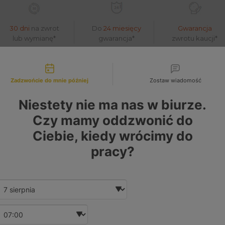
30 dni
na zwrot
Do
24 miesięcy
Gwarancja
lub wymianę*
gwarancja*
zwrotu kaucji*
liwości kontaktu
Zadzwońcie do mnie później
Zostaw wiadomość
441140P01 14411-40P01 466079-2 466135-1 -
Niestety nie ma nas w biurze.
Czy mamy oddzwonić do
Ciebie, kiedy wrócimy do
pracy?
Date and time slection for sch
Wybierz datę
Wybierz godzinę