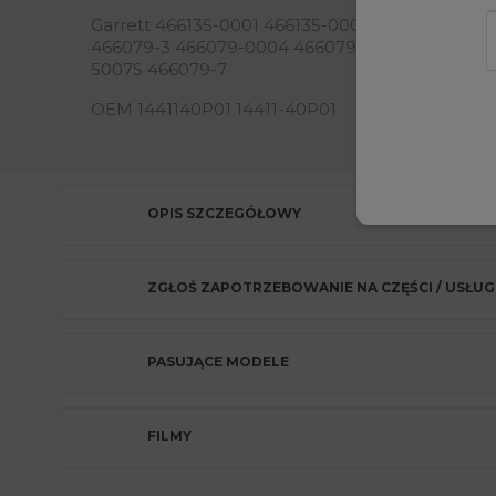
Garrett 466135-0001 466135-0003 466135-5001
466079-3 466079-0004 466079-5004S 466079-
5007S 466079-7
OEM 1441140P01 14411-40P01
OPIS SZCZEGÓŁOWY
ZGŁOŚ ZAPOTRZEBOWANIE NA CZĘŚCI / USŁUG
PASUJĄCE MODELE
FILMY