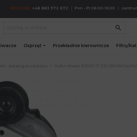
+48 883 972 672
centr
INFOLINIA:
Pon - Pt 08:00-16:00
search
iwacze
Osprzęt
Przekładnie kierownicze
Filtry/Ka
rki - katalog produktów
Turbo Nissan 300ZX TT Z32 283 KM 1441140