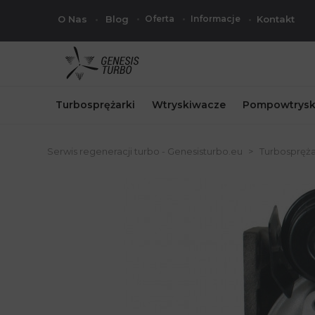
O Nas
Blog
Oferta
Informacje
Kontakt
Turbosprężarki
Wtryskiwacze
Pompowtrysk
Serwis regeneracji turbo - Genesisturbo.eu
Turbospręża