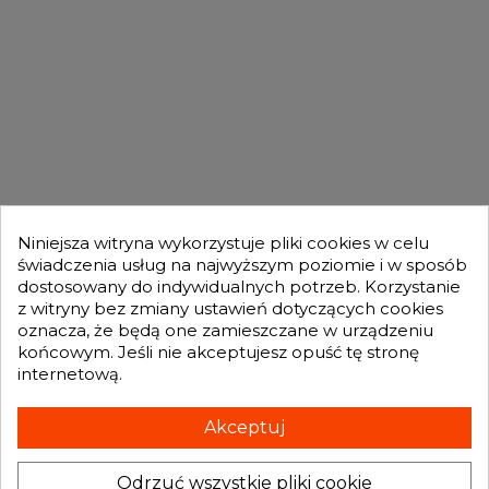
DLA KUPUJĄCYCH

OFERTA

MOJE KONTO

Niniejsza witryna wykorzystuje pliki cookies w celu
świadczenia usług na najwyższym poziomie i w sposób
dostosowany do indywidualnych potrzeb. Korzystanie
GENESIS TURBO
z witryny bez zmiany ustawień dotyczących cookies

oznacza, że będą one zamieszczane w urządzeniu
końcowym. Jeśli nie akceptujesz opuść tę stronę
internetową.
Otrzymuj informację o nowościach i promocjach wprost do Twojej
skrzynki e-mailowej:
Akceptuj
Odrzuć wszystkie pliki cookie