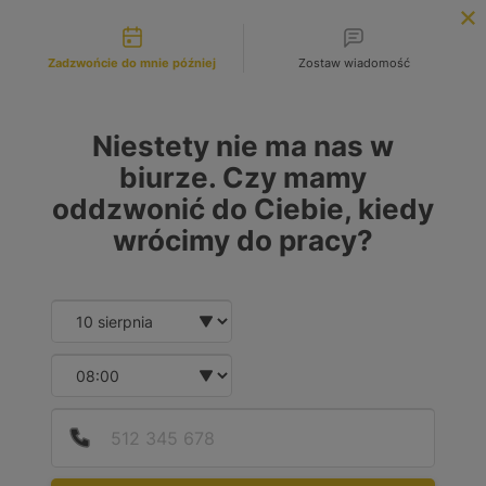
Możliwości kontaktu
INFOLINIA:
+48 883 972 672
Zadzwońcie do mnie później
Zostaw wiadomość
search
MENU
Niestety nie ma nas w
biurze. Czy mamy
oddzwonić do Ciebie, kiedy
wrócimy do pracy?
Date and time slection for sch
Wybierz datę
Wybierz godzinę
Podaj
Numer