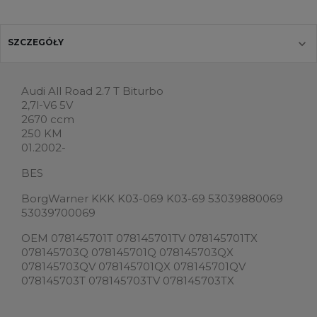
SZCZEGÓŁY
Audi All Road 2.7 T Biturbo
2,7l-V6 5V
2670 ccm
250 KM
01.2002-
BES
BorgWarner KKK K03-069 K03-69 53039880069
53039700069
OEM 078145701T 078145701TV 078145701TX
078145703Q 078145701Q 078145703QX
078145703QV 078145701QX 078145701QV
078145703T 078145703TV 078145703TX