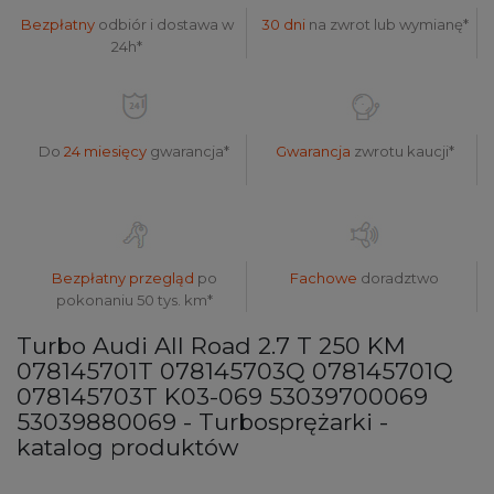
Bezpłatny
odbiór i dostawa w
30 dni
na zwrot lub wymianę*
24h*
Do
24 miesięcy
gwarancja*
Gwarancja
zwrotu kaucji*
Bezpłatny przegląd
po
Fachowe
doradztwo
pokonaniu 50 tys. km*
Turbo Audi All Road 2.7 T 250 KM
078145701T 078145703Q 078145701Q
078145703T K03-069 53039700069
53039880069 - Turbosprężarki -
katalog produktów