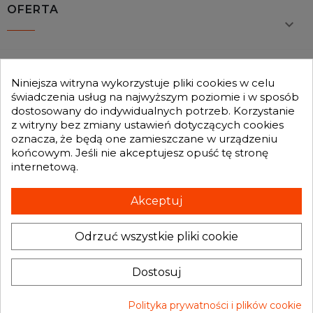
OFERTA

MOJE KONTO

Niniejsza witryna wykorzystuje pliki cookies w celu
świadczenia usług na najwyższym poziomie i w sposób
dostosowany do indywidualnych potrzeb. Korzystanie
GENESIS TURBO
z witryny bez zmiany ustawień dotyczących cookies

oznacza, że będą one zamieszczane w urządzeniu
końcowym. Jeśli nie akceptujesz opuść tę stronę
internetową.
Otrzymuj informację o nowościach i promocjach wprost do Twojej
skrzynki e-mailowej:
Akceptuj
Odrzuć wszystkie pliki cookie
INFORMACJA O SKLEPIE
keyboard_arrow_down
Dostosuj
Polityka prywatności i plików cookie