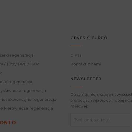
GENESIS TURBO
żarki regeneracja
O nas
ry / Filtry DPF / FAP
Kontakt z nami
ja
NEWSLETTER
cze regeneracja
skiwacze regeneracja
Otrzymuj informację o nowościach
nosekwencyjne regeneracja
promocjach wprost do Twojej skrz
mailowej:
ie kierownicze regeneracja
KONTO