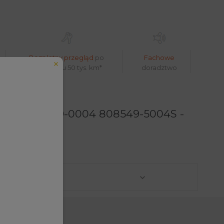
Bezpłatny przegląd
po
Fachowe
pokonaniu 50 tys. km*
doradztwo
-0003 808549-0004 808549-5004S -
eduled call