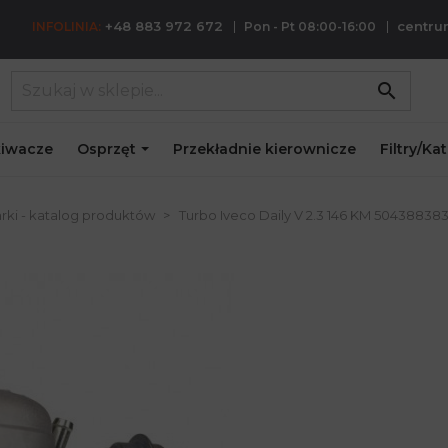
+48 883 972 672
centr
INFOLINIA:
Pon - Pt 08:00-16:00
search
iwacze
Osprzęt
Przekładnie kierownicze
Filtry/Ka
rki - katalog produktów
Turbo Iveco Daily V 2.3 146 KM 504388