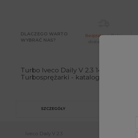
DLACZEGO WARTO
Bezpłatny
odbiór i
WYBRAĆ NAS?
dostawa w 24h*
Moż
Turbo Iveco Daily V 2.3 146 KM 5
Turbosprężarki - katalog produktów
SZCZEGÓŁY
Iveco Daily V 2.3