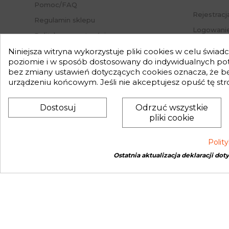
Pomoc/FAQ
Rejestracj
Regulamin sklepu
Logowanie
Polityka prywatności
Przypomni
Mapa strony
Niniejsza witryna wykorzystuje pliki cookies w celu świa
Status za
poziomie i w sposób dostosowany do indywidualnych potr
Nasz Blog
bez zmiany ustawień dotyczących cookies oznacza, że 
Słownik pojęć
urządzeniu końcowym. Jeśli nie akceptujesz opuść tę str
Zwroty
Dostosuj
Odrzuć wszystkie
pliki cookie
Polit
Ostatnia aktualizacja deklaracji dot