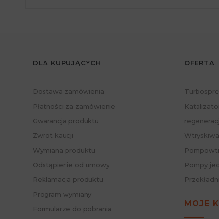
DLA KUPUJĄCYCH
OFERTA
Dostawa zamówienia
Turbosprę
Płatności za zamówienie
Katalizato
Gwarancja produktu
regenerac
Zwrot kaucji
Wtryskiwa
Wymiana produktu
Pompowtry
Odstąpienie od umowy
Pompy jed
Reklamacja produktu
Przekładn
Program wymiany
MOJE 
Formularze do pobrania