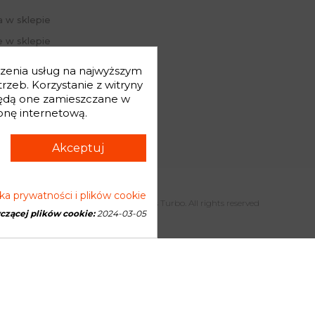
a w sklepie
 w sklepie
j hasło
dczenia usług na najwyższym
mówienia
zeb. Korzystanie z witryny
będą one zamieszczane w
onę internetową.
Akceptuj
yka prywatności i plików cookie
Copyright © 2026 Genesis Turbo. All rights reserved
yczącej plików cookie:
2024-03-05