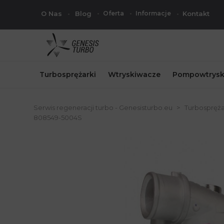
O Nas
Blog
Oferta
Informacje
Kontakt
Turbosprężarki
Wtryskiwacze
Pompowtrysk
Serwis regeneracji turbo - Genesisturbo.eu
Turbospręża
808549-5004S