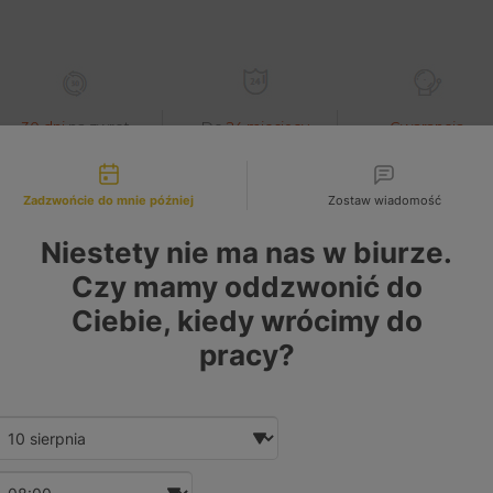
30 dni
na zwrot
Do
24 miesięcy
Gwarancja
lub wymianę*
gwarancja*
zwrotu kaucji*
liwości kontaktu
Zadzwońcie do mnie później
Zostaw wiadomość
Niestety nie ma nas w biurze.
04388383 5801894358 808549-0001 808549
Czy mamy oddzwonić do
Ciebie, kiedy wrócimy do
pracy?
Date and time slection for sch
Wybierz datę
Wybierz godzinę