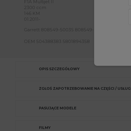
F1A Multijet II
2300 ccm
146 KM
01.2011-
Garrett 808549-5003S 808549-0003 808549-3
OEM 504388383 5801894358
OPIS SZCZEGÓŁOWY
ZGŁOŚ ZAPOTRZEBOWANIE NA CZĘŚCI / USŁUG
PASUJĄCE MODELE
FILMY