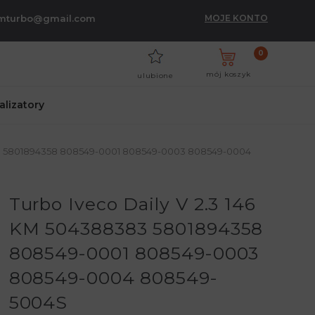
umturbo@gmail.com
MOJE KONTO
0
mój koszyk
ulubione
talizatory
383 5801894358 808549-0001 808549-0003 808549-0004
Turbo Iveco Daily V 2.3 146
KM 504388383 5801894358
808549-0001 808549-0003
808549-0004 808549-
5004S