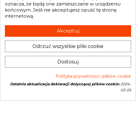

oznacza, że będą one zamieszczane w urządzeniu
końcowym. Jeśli nie akceptujesz opuść tę stronę
internetową.
Otrzymuj informację o nowościach i promocjach wprost do Twojej
skrzynki e-mailowej:
Akceptuj
Odrzuć wszystkie pliki cookie
INFORMACJA O SKLEPIE
keyboard_arrow_down
Administratorem danych, które tu wpisujesz będziemy My, czyli: Genesis
Dostosuj
Turbo Mateusz Wójcik. Dane będą przetwarzane w celu marketingu
bezpośredniego naszych produktów i usług. Podstawą prawną
przetwarzania jest uzasadniony interes Administratora.
Więcej szczegółów
Polityka prywatności i plików cookie
Ostatnia aktualizacja deklaracji dotyczącej plików cookie:
2024-
Copyright © 2026 Genesis Turbo. All rights reserved
03-05
Open link in new window
Powered by