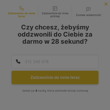
Możliwości kontaktu
INFOLINIA:
+48 883 972 672
Zadzwońcie do mnie
Zadzwońcie do mnie
Zostaw wiadomość
teraz
później
search
MENU
Czy chcesz, żebyśmy
oddzwonili do Ciebie za
darmo w
28
sekund?
Podaj
Numer
Zadzwońcie do mnie teraz
Jesteś już
4
osobą, która zamówiła dzisiaj rozmowę