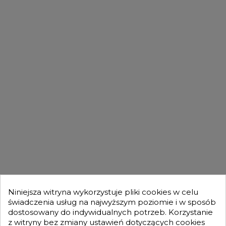
FILMY
DLA KUPUJĄCYCH

OFERTA

MOJE KONTO

Niniejsza witryna wykorzystuje pliki cookies w celu
świadczenia usług na najwyższym poziomie i w sposób
dostosowany do indywidualnych potrzeb. Korzystanie
GENESIS TURBO
z witryny bez zmiany ustawień dotyczących cookies