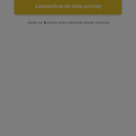
Zadzwońcie do mnie później
Jesteś już
4
osobą, która zamówiła dzisiaj rozmowę
Turbo BMW 524 td E28 115 KM
11651285516 11659065730 11651284171
11651285683 11651287430
11652241313 466016-0002
53249886480
53249886480
Stan produktu wybierz: Regenerowany, produkt w opcji
wymiany
1 800,00 zł
Cena Już od