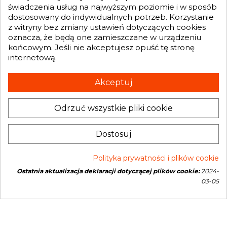
świadczenia usług na najwyższym poziomie i w sposób
dostosowany do indywidualnych potrzeb. Korzystanie
GENESIS TURBO
z witryny bez zmiany ustawień dotyczących cookies

oznacza, że będą one zamieszczane w urządzeniu
końcowym. Jeśli nie akceptujesz opuść tę stronę
internetową.
Otrzymuj informację o nowościach i promocjach wprost do Twojej
skrzynki e-mailowej:
Akceptuj
Odrzuć wszystkie pliki cookie
INFORMACJA O SKLEPIE
keyboard_arrow_down
Administratorem danych, które tu wpisujesz będziemy My, czyli: Genesis
Dostosuj
Turbo Mateusz Wójcik. Dane będą przetwarzane w celu marketingu
bezpośredniego naszych produktów i usług. Podstawą prawną
przetwarzania jest uzasadniony interes Administratora.
Więcej szczegółów
Polityka prywatności i plików cookie
Ostatnia aktualizacja deklaracji dotyczącej plików cookie:
2024-
Copyright © 2026 Genesis Turbo. All rights reserved
03-05
Open link in new window
Powered by