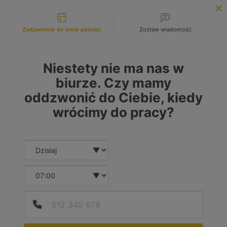
Możliwości kontaktu
INFOLINIA:
+48 883 972 672
Zadzwońcie do mnie później
Zostaw wiadomość
search
MENU
Niestety nie ma nas w
biurze. Czy mamy
oddzwonić do Ciebie, kiedy
wrócimy do pracy?
Date and time slection for sch
Wybierz datę
Wybierz godzinę
Podaj
Numer