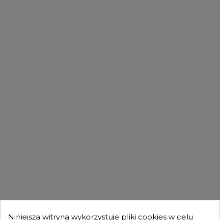
PASUJĄCE MODELE
FILMY
DLA KUPUJĄCYCH

OFERTA

MOJE KONTO

Niniejsza witryna wykorzystuje pliki cookies w celu