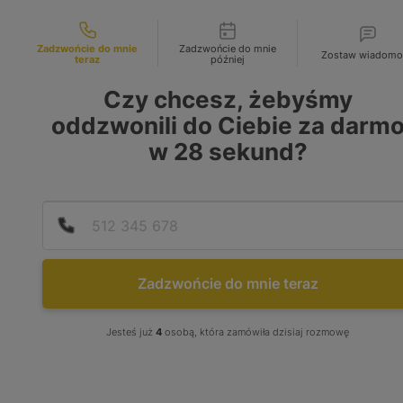
Możliwości kontaktu
INFOLINIA:
+48 883 972 672
Zadzwońcie do mnie
Zadzwońcie do mnie
Zostaw wiadomo
teraz
później
search
MENU
Czy chcesz, żebyśmy
oddzwonili do Ciebie za darm
w
28
sekund?
Zadzwońcie do mnie teraz
Jesteś już
4
osobą, która zamówiła dzisiaj rozmowę