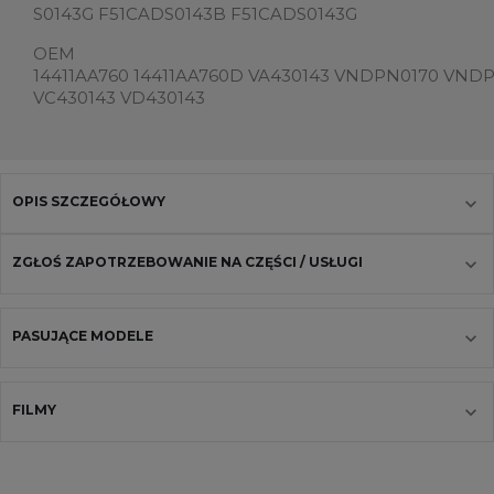
S0143G F51CADS0143B F51CADS0143G
OEM
14411AA760 14411AA760D
VA430143 VNDPN0170 VNDP
VC430143 VD430143
OPIS SZCZEGÓŁOWY
ZGŁOŚ ZAPOTRZEBOWANIE NA CZĘŚCI / USŁUGI
PASUJĄCE MODELE
FILMY