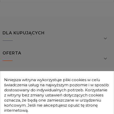
DLA KUPUJĄCYCH

OFERTA

MOJE KONTO

Niniejsza witryna wykorzystuje pliki cookies w celu
świadczenia usług na najwyższym poziomie i w sposób
dostosowany do indywidualnych potrzeb. Korzystanie
GENESIS TURBO
z witryny bez zmiany ustawień dotyczących cookies

oznacza, że będą one zamieszczane w urządzeniu
końcowym. Jeśli nie akceptujesz opuść tę stronę
internetową.
Otrzymuj informację o nowościach i promocjach wprost do Twojej