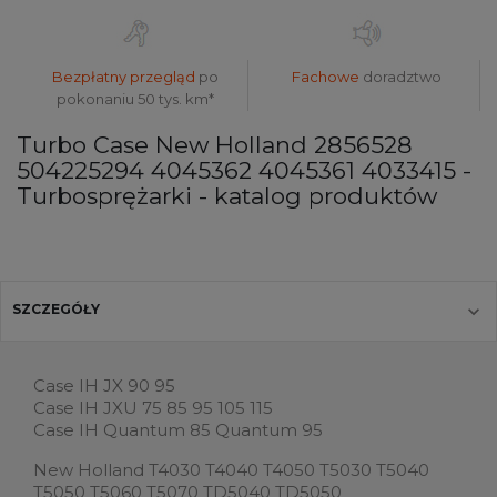
Bezpłatny przegląd
po
Fachowe
doradztwo
pokonaniu 50 tys. km*
Turbo Case New Holland 2856528
504225294 4045362 4045361 4033415 -
Turbosprężarki - katalog produktów
SZCZEGÓŁY
Case IH JX 90 95
Case IH JXU 75 85 95 105 115
Case IH Quantum 85 Quantum 95
New Holland T4030 T4040 T4050 T5030 T5040
T5050 T5060 T5070 TD5040 TD5050