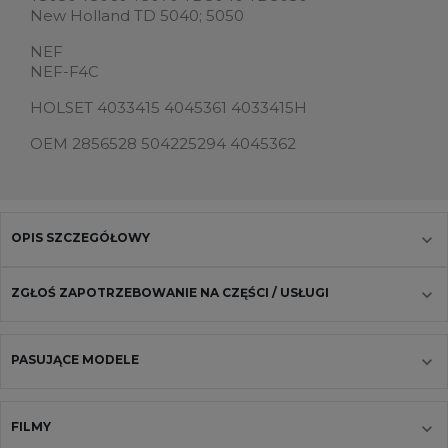
New Holland TD 5040; 5050
NEF
NEF-F4C
HOLSET 4033415 4045361 4033415H
OEM 2856528 504225294 4045362
OPIS SZCZEGÓŁOWY
ZGŁOŚ ZAPOTRZEBOWANIE NA CZĘŚCI / USŁUGI
PASUJĄCE MODELE
FILMY