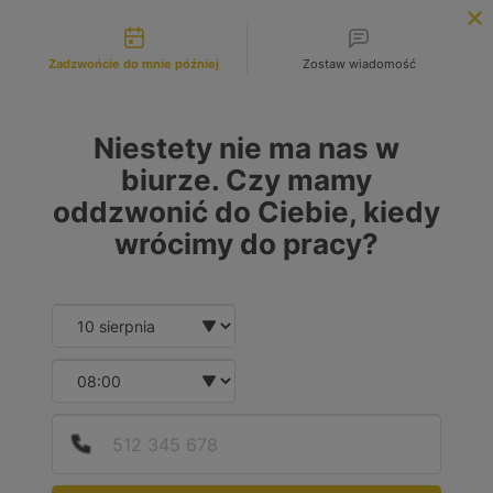
Możliwości kontaktu
INFOLINIA:
+48 883 972 672
Zadzwońcie do mnie później
Zostaw wiadomość
search
MENU
Niestety nie ma nas w
biurze. Czy mamy
oddzwonić do Ciebie, kiedy
wrócimy do pracy?
Date and time slection for sch
Wybierz datę
Wybierz godzinę
Podaj
Numer