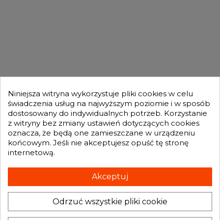
DLA KUPUJĄCYCH

OFERTA

MOJE KONTO

Niniejsza witryna wykorzystuje pliki cookies w celu
świadczenia usług na najwyższym poziomie i w sposób
dostosowany do indywidualnych potrzeb. Korzystanie
GENESIS TURBO
z witryny bez zmiany ustawień dotyczących cookies

oznacza, że będą one zamieszczane w urządzeniu
końcowym. Jeśli nie akceptujesz opuść tę stronę
internetową.
Otrzymuj informację o nowościach i promocjach wprost do Twojej
skrzynki e-mailowej:
Akceptuj
Odrzuć wszystkie pliki cookie
INFORMACJA O SKLEPIE
keyboard_arrow_down