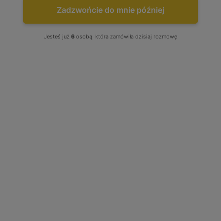
Zadzwońcie do mnie później
Jesteś już
6
osobą, która zamówiła dzisiaj rozmowę
Turbo Alfa Romeo 90 2.4 TD 110
KM 53249886450
53249886450
Stan produktu wybierz: Regenerowany, produkt w opcji
wymiany
1 700,00 zł
Cena Już od
DODAJ DO KOSZYKA