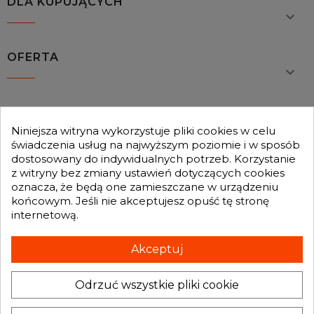
DLA KUPUJĄCYCH

OFERTA

MOJE KONTO

Niniejsza witryna wykorzystuje pliki cookies w celu
świadczenia usług na najwyższym poziomie i w sposób
dostosowany do indywidualnych potrzeb. Korzystanie
GENESIS TURBO
z witryny bez zmiany ustawień dotyczących cookies

oznacza, że będą one zamieszczane w urządzeniu
końcowym. Jeśli nie akceptujesz opuść tę stronę
internetową.
Otrzymuj informację o nowościach i promocjach wprost do Twojej
skrzynki e-mailowej:
Akceptuj
Odrzuć wszystkie pliki cookie
INFORMACJA O SKLEPIE
keyboard_arrow_down