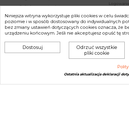
Logowanie
Polityka prywatności
Przypomni
Mapa strony
Niniejsza witryna wykorzystuje pliki cookies w celu świa
Status za
poziomie i w sposób dostosowany do indywidualnych potr
Nasz Blog
bez zmiany ustawień dotyczących cookies oznacza, że 
Słownik pojęć
urządzeniu końcowym. Jeśli nie akceptujesz opuść tę str
Zwroty
Dostosuj
Odrzuć wszystkie
pliki cookie
Polit
Ostatnia aktualizacja deklaracji dot