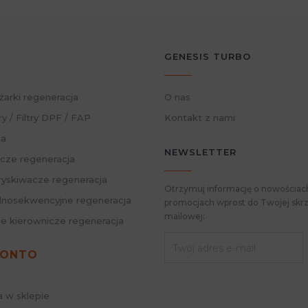
GENESIS TURBO
żarki regeneracja
O nas
ry / Filtry DPF / FAP
Kontakt z nami
ja
NEWSLETTER
cze regeneracja
skiwacze regeneracja
Otrzymuj informację o nowościach
nosekwencyjne regeneracja
promocjach wprost do Twojej skrz
mailowej:
ie kierownicze regeneracja
KONTO
a w sklepie