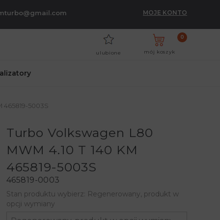
umturbo@gmail.com
MOJE KONTO
0
mój koszyk
ulubione
talizatory
M 465819-5003S
Turbo Volkswagen L80
MWM 4.10 T 140 KM
465819-5003S
465819-0003
Stan produktu wybierz: Regenerowany, produkt w
opcji wymiany