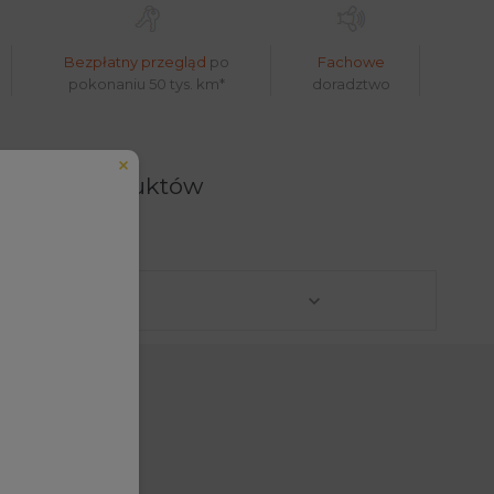
Bezpłatny przegląd
po
Fachowe
pokonaniu 50 tys. km*
doradztwo
atalog produktów
lefonu w formacie E164