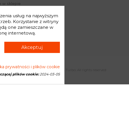
 w sklepie
j hasło
dczenia usług na najwyższym
mówienia
zeb. Korzystanie z witryny
będą one zamieszczane w
onę internetową.
Akceptuj
yka prywatności i plików cookie
Copyright © 2026 Genesis Turbo. All rights reserved
yczącej plików cookie:
2024-03-05