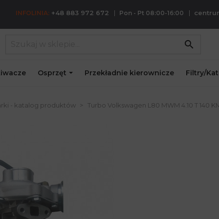
+48 883 972 672
centr
INFOLINIA:
Pon - Pt 08:00-16:00
search
iwacze
Osprzęt
Przekładnie kierownicze
Filtry/Ka
rki - katalog produktów
Turbo Volkswagen L80 MWM 4.10 T 140 K