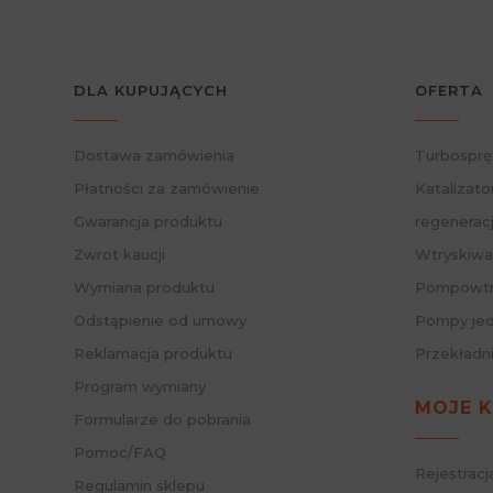
DLA KUPUJĄCYCH
OFERTA
Dostawa zamówienia
Turbosprę
Płatności za zamówienie
Katalizato
Gwarancja produktu
regenerac
Zwrot kaucji
Wtryskiwa
Wymiana produktu
Pompowtry
Odstąpienie od umowy
Pompy jed
Reklamacja produktu
Przekładn
Program wymiany
MOJE 
Formularze do pobrania
Pomoc/FAQ
Rejestracj
Regulamin sklepu