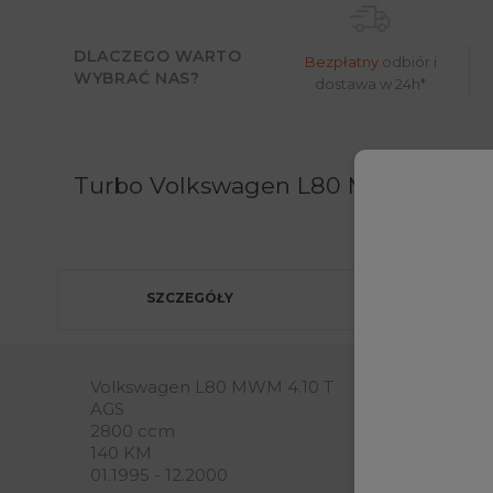
DLACZEGO WARTO
Bezpłatny
odbiór i
WYBRAĆ NAS?
dostawa w 24h*
Turbo Volkswagen L80 MWM 4.10 T 1
Moż
SZCZEGÓŁY
Volkswagen L80 MWM 4.10 T
AGS
2800 ccm
140 KM
01.1995 - 12.2000