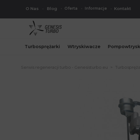
O Nas
Blog
Oferta
Informacje
Kontakt
Turbosprężarki
Wtryskiwacze
Pompowtrysk
Serwis regeneracji turbo - Genesisturbo.eu
Turbospręża