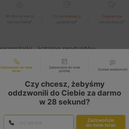
30 dni
na zwrot
Do
24 miesięcy
Gwarancja
lub wymianę*
gwarancja*
zwrotu kaucji*
osprężarki - katalog produktów
liwości kontaktu
Zadzwońcie do mnie
Zadzwońcie do mnie
Zostaw wiadomość
teraz
później
Czy chcesz, żebyśmy
oddzwonili do Ciebie za darmo
w
28
sekund?
Podaj poprawny numer te
Numer telefonu
Zadzwońcie
do mnie teraz