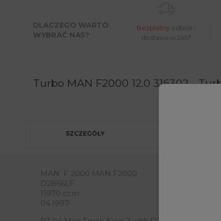
DLACZEGO WARTO
Bezpłatny
odbiór i
WYBRAĆ NAS?
dostawa w 24h*
Turbo MAN F2000 12.0 316302 - Turb
Moż
SZCZEGÓŁY
MAN F 2000 MAN F2000
D2866LF
11970 ccm
04.1997-
97-04 Man Truck Euro 2 with D2866LF Engine