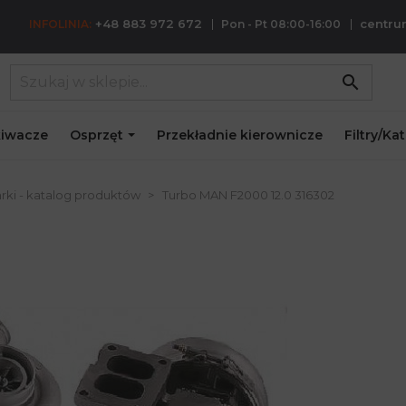
+48 883 972 672
centr
INFOLINIA:
Pon - Pt 08:00-16:00
search
iwacze
Osprzęt
Przekładnie kierownicze
Filtry/Ka
rki - katalog produktów
Turbo MAN F2000 12.0 316302