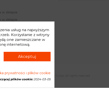
a w sklepie
 w sklepie
j hasło
dczenia usług na najwyższym
mówienia
zeb. Korzystanie z witryny
będą one zamieszczane w
onę internetową.
Akceptuj
yka prywatności i plików cookie
Copyright © 2026 Genesis Turbo. All rights reserved
yczącej plików cookie:
2024-03-05