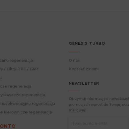
GENESIS TURBO
żarki regeneracja
O nas
ry / Filtry DPF / FAP
Kontakt z nami
ja
NEWSLETTER
cze regeneracja
skiwacze regeneracja
Otrzymuj informację o nowościach
nosekwencyjne regeneracja
promocjach wprost do Twojej skrz
mailowej:
ie kierownicze regeneracja
KONTO