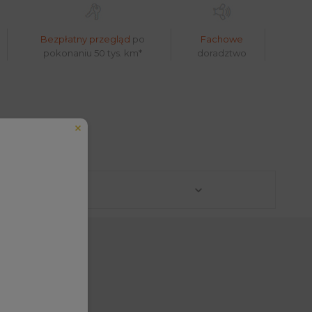
Bezpłatny przegląd
po
Fachowe
pokonaniu 50 tys. km*
doradztwo
lefonu w formacie E164