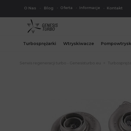
O Nas
Blog
Oferta
Informacje
Kontakt
Turbosprężarki
Wtryskiwacze
Pompowtrysk
Serwis regeneracji turbo - Genesisturbo.eu
Turbospręża