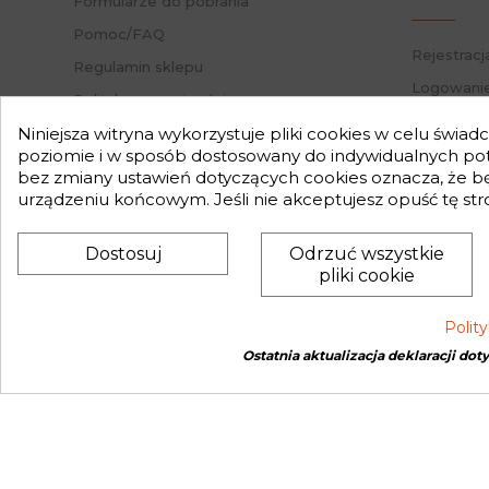
Formularze do pobrania
Pomoc/FAQ
Rejestracj
Regulamin sklepu
Logowanie
Polityka prywatności
Przypomni
Mapa strony
Niniejsza witryna wykorzystuje pliki cookies w celu świa
Status za
poziomie i w sposób dostosowany do indywidualnych potr
Nasz Blog
bez zmiany ustawień dotyczących cookies oznacza, że 
Słownik pojęć
urządzeniu końcowym. Jeśli nie akceptujesz opuść tę str
Zwroty
Dostosuj
Odrzuć wszystkie
pliki cookie
Polit
Ostatnia aktualizacja deklaracji dot