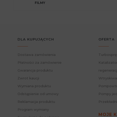
FILMY
DLA KUPUJĄCYCH
OFERTA
Dostawa zamówienia
Turbosprę
Płatności za zamówienie
Katalizato
Gwarancja produktu
regenerac
Zwrot kaucji
Wtryskiwa
Wymiana produktu
Pompowtry
Odstąpienie od umowy
Pompy jed
Reklamacja produktu
Przekładn
Program wymiany
MOJE 