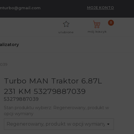
umturbo@gmail.com
MOJE KONTO
0
mój koszyk
ulubione
talizatory
7039
Turbo MAN Traktor 6.87L
231 KM 53279887039
53279887039
Stan produktu wybierz: Regenerowany, produkt w
opcji wymiany