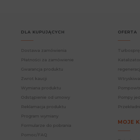
DLA KUPUJĄCYCH
OFERTA
Dostawa zamówienia
Turbosprę
Płatności za zamówienie
Katalizato
Gwarancja produktu
regenerac
Zwrot kaucji
Wtryskiwa
Wymiana produktu
Pompowtry
Odstąpienie od umowy
Pompy jed
Reklamacja produktu
Przekładn
Program wymiany
MOJE 
Formularze do pobrania
Pomoc/FAQ