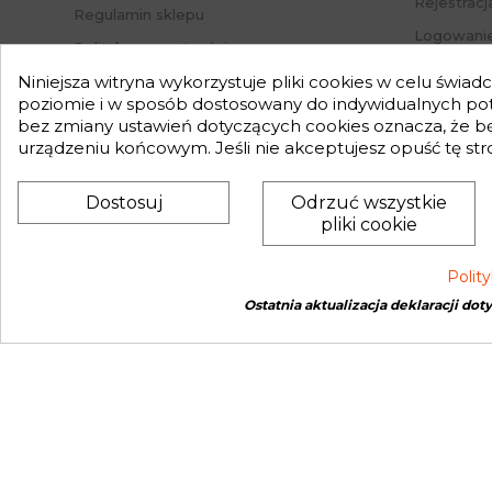
Rejestracj
Regulamin sklepu
Logowanie
Polityka prywatności
Przypomni
Mapa strony
Niniejsza witryna wykorzystuje pliki cookies w celu świa
Status za
poziomie i w sposób dostosowany do indywidualnych potr
Nasz Blog
bez zmiany ustawień dotyczących cookies oznacza, że 
Słownik pojęć
urządzeniu końcowym. Jeśli nie akceptujesz opuść tę str
Zwroty
Dostosuj
Odrzuć wszystkie
pliki cookie
Polit
Ostatnia aktualizacja deklaracji dot