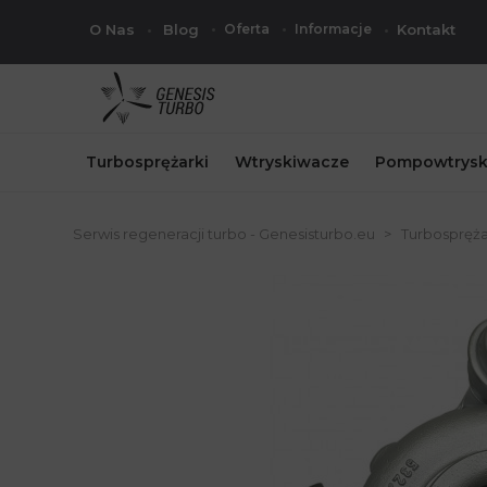
O Nas
Blog
Oferta
Informacje
Kontakt
Turbosprężarki
Wtryskiwacze
Pompowtrysk
Serwis regeneracji turbo - Genesisturbo.eu
Turbospręża