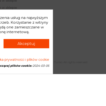
a w sklepie
 w sklepie
j hasło
dczenia usług na najwyższym
mówienia
zeb. Korzystanie z witryny
będą one zamieszczane w
onę internetową.
Akceptuj
yka prywatności i plików cookie
Copyright © 2026 Genesis Turbo. All rights reserved
yczącej plików cookie:
2024-03-05