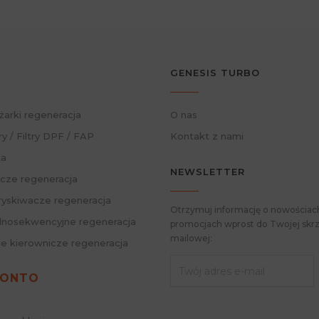
GENESIS TURBO
żarki regeneracja
O nas
ry / Filtry DPF / FAP
Kontakt z nami
ja
NEWSLETTER
cze regeneracja
skiwacze regeneracja
Otrzymuj informację o nowościach
nosekwencyjne regeneracja
promocjach wprost do Twojej skrz
mailowej:
ie kierownicze regeneracja
KONTO