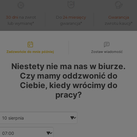
30 dni
na zwrot
Do
24 miesięcy
Gwarancja
lub wymianę*
gwarancja*
zwrotu kaucji*
liwości kontaktu
279887039 - Turbosprężarki - katalog pro
Zadzwońcie do mnie później
Zostaw wiadomość
Niestety nie ma nas w biurze.
Czy mamy oddzwonić do
Ciebie, kiedy wrócimy do
pracy?
Date and time slection for sch
Wybierz datę
Wybierz godzinę