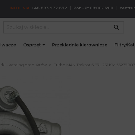
+48 883 972 672
centr
INFOLINIA:
Pon - Pt 08:00-16:00
search
iwacze
Osprzęt
Przekładnie kierownicze
Filtry/Ka
rki - katalog produktów
Turbo MAN Traktor 6.87L 231 KM 5327988