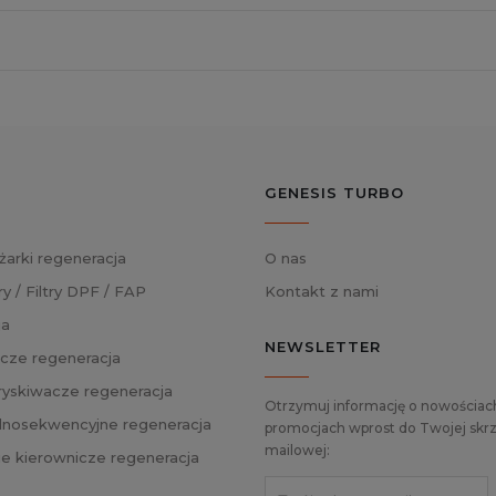
GENESIS TURBO
żarki regeneracja
O nas
ry / Filtry DPF / FAP
Kontakt z nami
ja
NEWSLETTER
cze regeneracja
skiwacze regeneracja
Otrzymuj informację o nowościach
nosekwencyjne regeneracja
promocjach wprost do Twojej skrz
mailowej:
ie kierownicze regeneracja