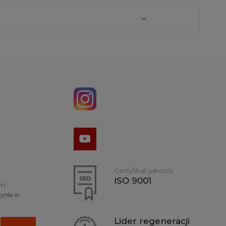
Certyfikat jakości
ISO 9001
 i
ynki e-
Lider regeneracji