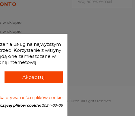
KONTO
a w sklepie
 w sklepie
j hasło
dczenia usług na najwyższym
mówienia
zeb. Korzystanie z witryny
będą one zamieszczane w
onę internetową.
Akceptuj
yka prywatności i plików cookie
Copyright © 2026 Genesis Turbo. All rights reserved
yczącej plików cookie:
2024-03-05