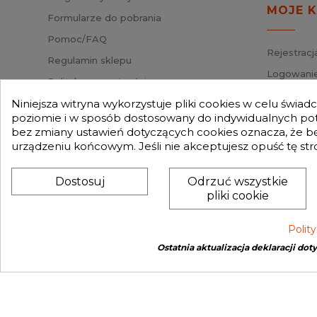
MOJE 
Formularze do pobrania
Pomoc/FAQ
Rejestracj
Regulamin sklepu
Logowanie
Polityka prywatności
Przypomni
Mapa strony
Niniejsza witryna wykorzystuje pliki cookies w celu świa
Status za
poziomie i w sposób dostosowany do indywidualnych potr
Nasz Blog
bez zmiany ustawień dotyczących cookies oznacza, że 
Słownik pojęć
urządzeniu końcowym. Jeśli nie akceptujesz opuść tę str
Zwroty
Dostosuj
Odrzuć wszystkie
pliki cookie
Polit
Ostatnia aktualizacja deklaracji dot