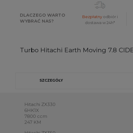
DLACZEGO WARTO
Bezpłatny
odbiór i
WYBRAĆ NAS?
dostawa w 24h*
Turbo Hitachi Earth Moving 7.8 CID
SZCZEGÓŁY
Hitachi ZX330
6HK1X
7800 ccm
247 KM
Hitachi ZX350