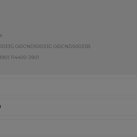
ne
S0033G G61CNDS0033G G61CNDS0033B
3901 114400-3901
I