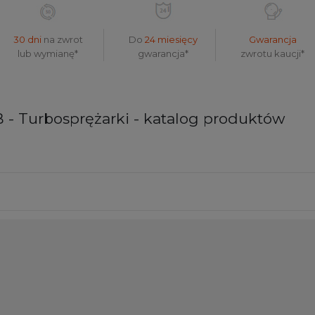
30 dni
na zwrot
Do
24 miesięcy
Gwarancja
lub wymianę*
gwarancja*
zwrotu kaucji*
B - Turbosprężarki - katalog produktów