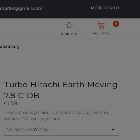
umturbo@gmail.com
MOJE KONTO
0
mój koszyk
ulubione
talizatory
Turbo Hitachi Earth Moving
7.8 CIDB
CIDB
Produkt na wymianę lub zakup z kaucją zwrotną
wybierz: W opcji wymiany