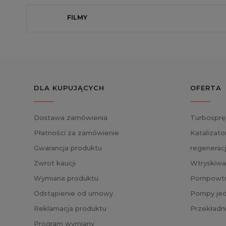
FILMY
DLA KUPUJĄCYCH
OFERTA
Dostawa zamówienia
Turbosprę
Płatności za zamówienie
Katalizato
Gwarancja produktu
regenerac
Zwrot kaucji
Wtryskiwa
Wymiana produktu
Pompowtry
Odstąpienie od umowy
Pompy jed
Reklamacja produktu
Przekładn
Program wymiany