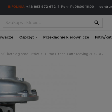
+48 883 972 672
centr
INFOLINIA:
Pon - Pt 08:00-16:00
search
iwacze
Osprzęt
Przekładnie kierownicze
Filtry/Ka
rki - katalog produktów
Turbo Hitachi Earth Moving 7.8 CIDB