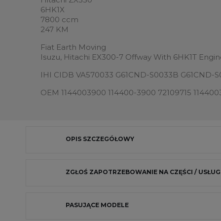
6HK1X
7800 ccm
247 KM
Fiat Earth Moving
Isuzu, Hitachi EX300-7 Offway With 6HK1T Engi
IHI CIDB VA570033 G61CND-S0033B G61CND-
OEM 1144003900 114400-3900 72109715 114400
OPIS SZCZEGÓŁOWY
ZGŁOŚ ZAPOTRZEBOWANIE NA CZĘŚCI / USŁUG
PASUJĄCE MODELE