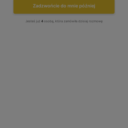
Zadzwońcie do mnie później
Jesteś już
4
osobą, która zamówiła dzisiaj rozmowę
Turbo Alfa Romeo 155 Fiat Coupe
Croma Lancia Delta Dedra Thema
2.0 T 141 150 162 165 169 177 181 186
190 193 201 211 KM 465103-7
465103-0007
Stan produktu wybierz: Regenerowany, produkt w opcji
wymiany
Tuning: Brak - Wybierz