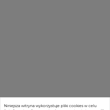
PASUJĄCE MODELE
FILMY
DLA KUPUJĄCYCH

OFERTA

MOJE KONTO

Niniejsza witryna wykorzystuje pliki cookies w celu