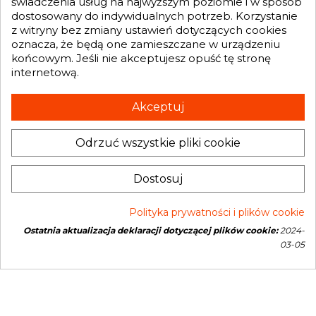
świadczenia usług na najwyższym poziomie i w sposób
dostosowany do indywidualnych potrzeb. Korzystanie
GENESIS TURBO
z witryny bez zmiany ustawień dotyczących cookies

oznacza, że będą one zamieszczane w urządzeniu
końcowym. Jeśli nie akceptujesz opuść tę stronę
internetową.
Otrzymuj informację o nowościach i promocjach wprost do Twojej
skrzynki e-mailowej:
Akceptuj
Odrzuć wszystkie pliki cookie
INFORMACJA O SKLEPIE
keyboard_arrow_down
Administratorem danych, które tu wpisujesz będziemy My, czyli: Genesis
Dostosuj
Turbo Mateusz Wójcik. Dane będą przetwarzane w celu marketingu
bezpośredniego naszych produktów i usług. Podstawą prawną
przetwarzania jest uzasadniony interes Administratora.
Więcej szczegółów
Polityka prywatności i plików cookie
Ostatnia aktualizacja deklaracji dotyczącej plików cookie:
2024-
Copyright © 2026 Genesis Turbo. All rights reserved
03-05
Open link in new window
Powered by