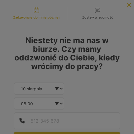
Możliwości kontaktu
INFOLINIA:
+48 883 972 672
Zadzwońcie do mnie później
Zostaw wiadomość
search
MENU
Niestety nie ma nas w
biurze. Czy mamy
oddzwonić do Ciebie, kiedy
wrócimy do pracy?
Date and time slection for sch
Wybierz datę
Wybierz godzinę
Podaj
Numer